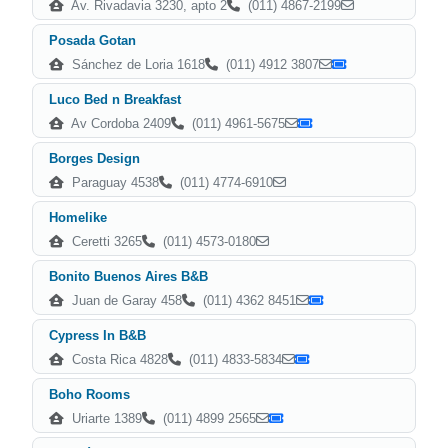
Av. Rivadavia 3230, apto 2
(011) 4867-2199
Posada Gotan
Sánchez de Loria 1618
(011) 4912 3807
Luco Bed n Breakfast
Av Cordoba 2409
(011) 4961-5675
Borges Design
Paraguay 4538
(011) 4774-6910
Homelike
Ceretti 3265
(011) 4573-0180
Bonito Buenos Aires B&B
Juan de Garay 458
(011) 4362 8451
Cypress In B&B
Costa Rica 4828
(011) 4833-5834
Boho Rooms
Uriarte 1389
(011) 4899 2565