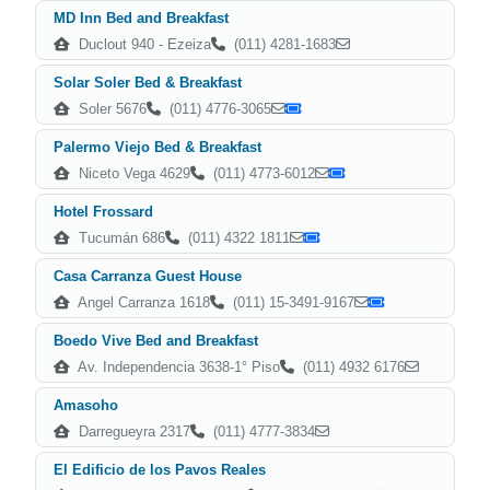
MD Inn Bed and Breakfast
Duclout 940 - Ezeiza
(011) 4281-1683
Solar Soler Bed & Breakfast
Soler 5676
(011) 4776-3065
Palermo Viejo Bed & Breakfast
Niceto Vega 4629
(011) 4773-6012
Hotel Frossard
Tucumán 686
(011) 4322 1811
Casa Carranza Guest House
Angel Carranza 1618
(011) 15-3491-9167
Boedo Vive Bed and Breakfast
Av. Independencia 3638-1° Piso
(011) 4932 6176
Amasoho
Darregueyra 2317
(011) 4777-3834
El Edificio de los Pavos Reales