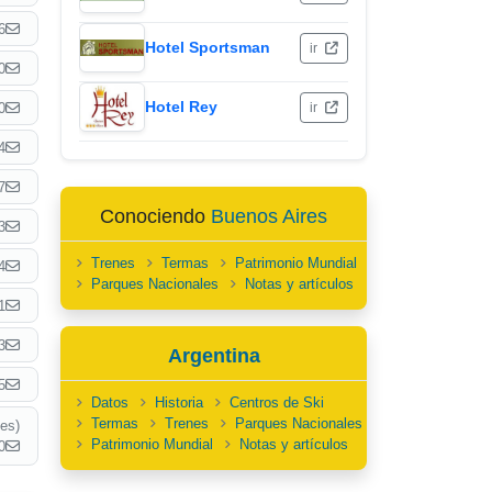
6
Hotel Sportsman
ir
0
Hotel Rey
0
ir
4
7
Conociendo
Buenos Aires
3
Trenes
Termas
Patrimonio Mundial
4
Parques Nacionales
Notas y artículos
1
3
Argentina
5
Datos
Historia
Centros de Ski
Termas
Trenes
Parques Nacionales
es)
Patrimonio Mundial
Notas y artículos
0