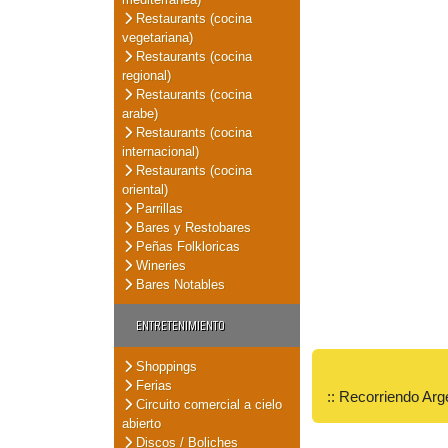
Restaurants (cocina
vegetariana)
Restaurants (cocina
regional)
Restaurants (cocina
arabe)
Restaurants (cocina
internacional)
Restaurants (cocina
oriental)
Parrillas
Bares y Restobares
Peñas Folkloricas
Wineries
Bares Notables
ENTRETENIMIENTO
Shoppings
Ferias
:: Recorriendo Arg
Circuito comercial a cielo
abierto
Discos / Boliches