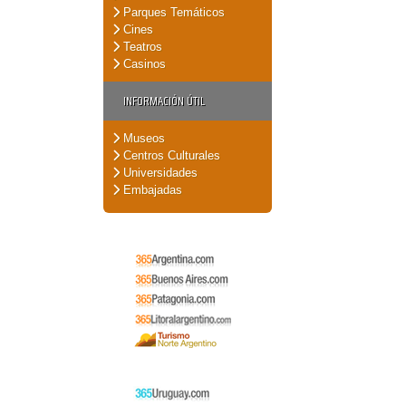
Parques Temáticos
Cines
Teatros
Casinos
INFORMACIÓN ÚTIL
Museos
Centros Culturales
Universidades
Embajadas