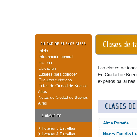
Clases de 
CIUDAD DE BUENOS AIRES
Inicio
Información general
Historia
Las clases de tango
Ubicación
Lugares para conocer
En Ciudad de Buenos
Circuitos turísticos
expertos bailarines.
Fotos de Ciudad de Buenos
Aires
Notas de Ciudad de Buenos
CLASES DE
Aires
ALOJAMIENTO
Alma Porteña
Hoteles 5 Estrellas
Hoteles 4 Estrellas
Nuevo Estudio La