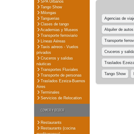
SPA Urbanos
Tango Show
Milongas
Tanguerias
Agencias de viaj
Clases de tango
Alquiler de autos
Academias y Museos
Transporte ferroviario
Transporte ferrov
Líneas Aéreas
Taxis aéreos - Vuelos
Cruceros y salid
privados
Cruceros y salidas
Traslados Ezeiz
náuticas
Transportes Fluviales
Tango Show
Transporte de personas
Traslados Ezeiza-Buenos
Aires
Terminales
Servicios de Relocation
COMER Y BEBER
Restaurants
Restaurants (cocina
mediterranea)