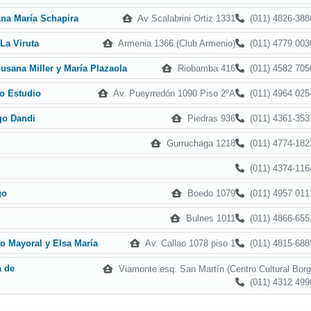
Av Scalabrini Ortiz 1331
(011) 4826-388
na María Schapira
Armenia 1366 (Club Armenio)
(011) 4779 003
La Viruta
Riobamba 416
(011) 4582 705
usana Miller y María Plazaola
Av. Pueyrredón 1090 Piso 2ºA
(011) 4964 025
o Estudio
Piedras 936
(011) 4361-353
go Dandi
Gurruchaga 1218
(011) 4774-182
(011) 4374-116
Boedo 1079
(011) 4957 011
go
Bulnes 1011
(011) 4866-655
Av. Callao 1078 piso 1
(011) 4815-688
o Mayoral y Elsa María
a de
Viamonte esq. San Martín (Centro Cultural Borg
(011) 4312 499