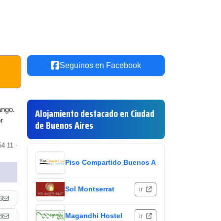
Seguinos en Facebook
ango.
Alojamiento destacado en Ciudad
r
de Buenos Aires
4 11 ·
Piso Compartido Buenos Aires
ir
Sol Montserrat
ir
6
Magandhi Hostel
8
ir