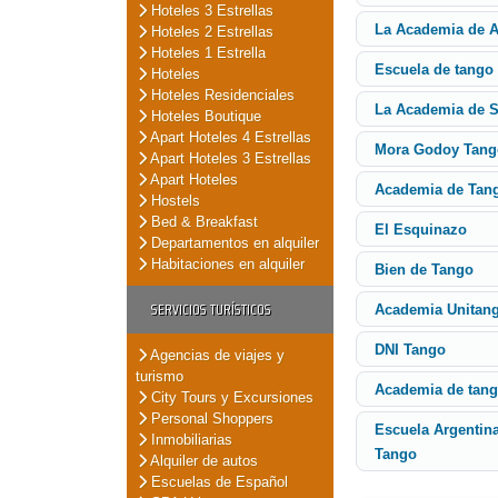
Hoteles 3 Estrellas
La Academia de A
Hoteles 2 Estrellas
Hoteles 1 Estrella
Escuela de tango 
Hoteles
Hoteles Residenciales
La Academia de S
Hoteles Boutique
Apart Hoteles 4 Estrellas
Mora Godoy Tang
Apart Hoteles 3 Estrellas
Apart Hoteles
Academia de Tan
Hostels
Bed & Breakfast
El Esquinazo
Departamentos en alquiler
Habitaciones en alquiler
Bien de Tango
SERVICIOS TURÍSTICOS
Academia Unitan
DNI Tango
Agencias de viajes y
turismo
Academia de tang
City Tours y Excursiones
Personal Shoppers
Escuela Argentin
Inmobiliarias
Tango
Alquiler de autos
Escuelas de Español