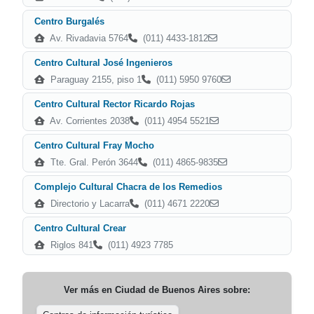
Centro Burgalés
Av. Rivadavia 5764
(011) 4433-1812
Centro Cultural José Ingenieros
Paraguay 2155, piso 1
(011) 5950 9760
Centro Cultural Rector Ricardo Rojas
Av. Corrientes 2038
(011) 4954 5521
Centro Cultural Fray Mocho
Tte. Gral. Perón 3644
(011) 4865-9835
Complejo Cultural Chacra de los Remedios
Directorio y Lacarra
(011) 4671 2220
Centro Cultural Crear
Riglos 841
(011) 4923 7785
Ver más en
Ciudad de Buenos Aires
sobre: