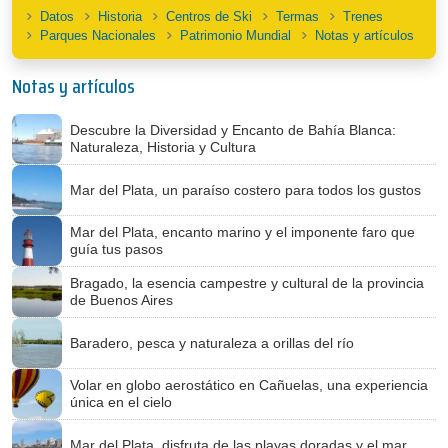
Datos
Historia
Centros de Ski
Termas
Trenes
Parques Nacionales
Patrimonio Mundial
Notas y artículos
Notas y artículos
Descubre la Diversidad y Encanto de Bahía Blanca:
Naturaleza, Historia y Cultura
Mar del Plata, un paraíso costero para todos los gustos
Mar del Plata, encanto marino y el imponente faro que
guía tus pasos
Bragado, la esencia campestre y cultural de la provincia
de Buenos Aires
Baradero, pesca y naturaleza a orillas del río
Volar en globo aerostático en Cañuelas, una experiencia
única en el cielo
Mar del Plata, disfruta de las playas doradas y el mar