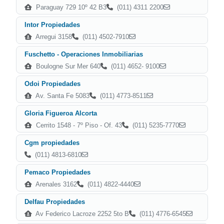
Paraguay 729 10º 42 B3
(011) 4311 2200
Intor Propiedades
Arregui 3158
(011) 4502-7910
Fuschetto - Operaciones Inmobiliarias
Boulogne Sur Mer 640
(011) 4652- 9100
Odoi Propiedades
Av. Santa Fe 5083
(011) 4773-8511
Gloria Figueroa Alcorta
Cerrito 1548 - 7º Piso - Of. 43
(011) 5235-7770
Cgm propiedades
(011) 4813-6810
Pemaco Propiedades
Arenales 3162
(011) 4822-4440
Delfau Propiedades
Av Federico Lacroze 2252 5to B
(011) 4776-6545