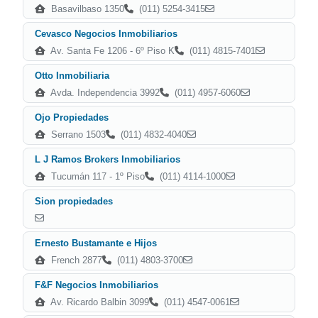
Basavilbaso 1350
(011) 5254-3415
Cevasco Negocios Inmobiliarios
Av. Santa Fe 1206 - 6º Piso K
(011) 4815-7401
Otto Inmobiliaria
Avda. Independencia 3992
(011) 4957-6060
Ojo Propiedades
Serrano 1503
(011) 4832-4040
L J Ramos Brokers Inmobiliarios
Tucumán 117 - 1º Piso
(011) 4114-1000
Sion propiedades
Ernesto Bustamante e Hijos
French 2877
(011) 4803-3700
F&F Negocios Inmobiliarios
Av. Ricardo Balbin 3099
(011) 4547-0061