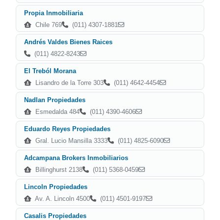
Propia Inmobiliaria
Chile 769
(011) 4307-1881
Andrés Valdes Bienes Raices
(011) 4822-8243
El Treból Morana
Lisandro de la Torre 303
(011) 4642-4454
Nadlan Propiedades
Esmedalda 484
(011) 4390-4606
Eduardo Reyes Propiedades
Gral. Lucio Mansilla 3333
(011) 4825-6090
Adcampana Brokers Inmobiliarios
Billinghurst 2138
(011) 5368-0459
Lincoln Propiedades
Av. A. Lincoln 4500
(011) 4501-9197
Casalis Propiedades