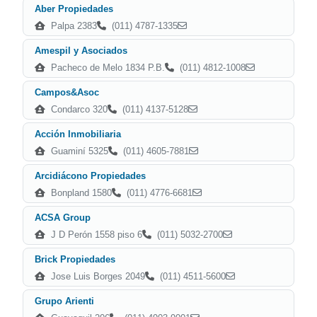
Aber Propiedades
Palpa 2383
(011) 4787-1335
Amespil y Asociados
Pacheco de Melo 1834 P.B.
(011) 4812-1008
Campos&Asoc
Condarco 320
(011) 4137-5128
Acción Inmobiliaria
Guaminí 5325
(011) 4605-7881
Arcidiácono Propiedades
Bonpland 1580
(011) 4776-6681
ACSA Group
J D Perón 1558 piso 6
(011) 5032-2700
Brick Propiedades
Jose Luis Borges 2049
(011) 4511-5600
Grupo Arienti