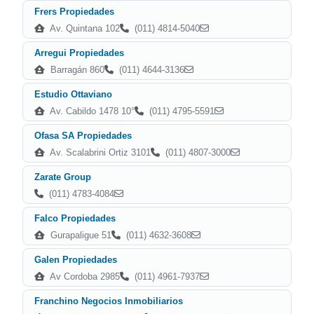
Frers Propiedades
Av. Quintana 102
(011) 4814-5040
Arregui Propiedades
Barragán 860
(011) 4644-3136
Estudio Ottaviano
Av. Cabildo 1478 10°
(011) 4795-5591
Ofasa SA Propiedades
Av. Scalabrini Ortiz 3101
(011) 4807-3000
Zarate Group
(011) 4783-4084
Falco Propiedades
Gurapaligue 51
(011) 4632-3608
Galen Propiedades
Av Cordoba 2985
(011) 4961-7937
Franchino Negocios Inmobiliarios