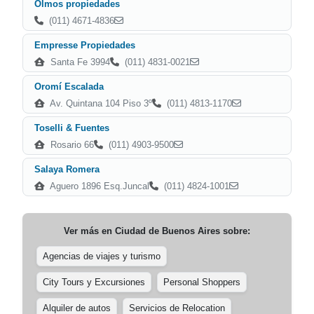
Olmos propiedades
(011) 4671-4836
Empresse Propiedades
Santa Fe 3994
(011) 4831-0021
Oromí Escalada
Av. Quintana 104 Piso 3º
(011) 4813-1170
Toselli & Fuentes
Rosario 66
(011) 4903-9500
Salaya Romera
Aguero 1896 Esq.Juncal
(011) 4824-1001
Ver más en
Ciudad de Buenos Aires
sobre:
Agencias de viajes y turismo
City Tours y Excursiones
Personal Shoppers
Alquiler de autos
Servicios de Relocation