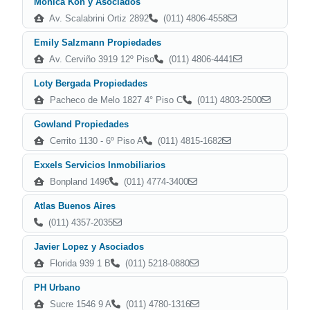
Monica Kon y Asociados
Av. Scalabrini Ortiz 2892
(011) 4806-4558
Emily Salzmann Propiedades
Av. Cerviño 3919 12º Piso
(011) 4806-4441
Loty Bergada Propiedades
Pacheco de Melo 1827 4° Piso C
(011) 4803-2500
Gowland Propiedades
Cerrito 1130 - 6º Piso A
(011) 4815-1682
Exxels Servicios Inmobiliarios
Bonpland 1496
(011) 4774-3400
Atlas Buenos Aires
(011) 4357-2035
Javier Lopez y Asociados
Florida 939 1 B
(011) 5218-0880
PH Urbano
Sucre 1546 9 A
(011) 4780-1316