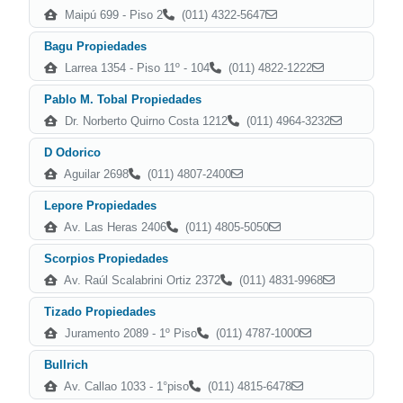
Maipú 699 - Piso 2
(011) 4322-5647
Bagu Propiedades
Larrea 1354 - Piso 11º - 104
(011) 4822-1222
Pablo M. Tobal Propiedades
Dr. Norberto Quirno Costa 1212
(011) 4964-3232
D Odorico
Aguilar 2698
(011) 4807-2400
Lepore Propiedades
Av. Las Heras 2406
(011) 4805-5050
Scorpios Propiedades
Av. Raúl Scalabrini Ortiz 2372
(011) 4831-9968
Tizado Propiedades
Juramento 2089 - 1º Piso
(011) 4787-1000
Bullrich
Av. Callao 1033 - 1°piso
(011) 4815-6478