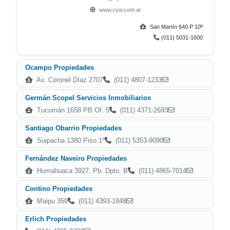
www.cyw.com.ar
San Martín 640 P 10º
(011) 5031-1600
Ocampo Propiedades
Av. Coronel Díaz 2707
(011) 4807-1233
Germán Scopel Servicios Inmobiliarios
Tucumán 1658 PB Of. 5
(011) 4371-2693
Santiago Obarrio Propiedades
Suipacha 1380 Piso 1º
(011) 5353-9090
Fernández Naveiro Propiedades
Humahuaca 3927. Pb. Dpto. B
(011) 4865-7014
Contino Propiedades
Maipu 359
(011) 4393-1848
Erlich Propiedades