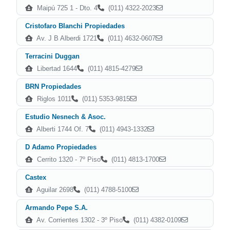
Maipú 725 1 - Dto. 4
(011) 4322-2023
Cristofaro BIanchi Propiedades
Av. J B Alberdi 1721
(011) 4632-0607
Terracini Duggan
Libertad 1644
(011) 4815-4279
BRN Propiedades
Riglos 1011
(011) 5353-9815
Estudio Nesnech & Asoc.
Alberti 1744 Of. 7
(011) 4943-1332
D Adamo Propiedades
Cerrito 1320 - 7º Piso
(011) 4813-1700
Castex
Aguilar 2698
(011) 4788-5100
Armando Pepe S.A.
Av. Corrientes 1302 - 3º Piso
(011) 4382-0109