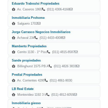
Eduardo Traboulsi Propiedades
Av. Caseros 1865
(011) 4306-4166
Inmobiliaria Prohome
Salguero 1702
Jorge Carrasco Negocios Inmobiliarios
Achaval 234
(011) 4433-4008
Mamberto Propiedades
Cerrito 1130 - 1º Piso
(011) 4815-8587
Sande propiedades
Billinghurst 1575 PB A
(011) 4826 3833
Predial Propiedades
Av. Corrientes 4295
(011) 4861-9030
LB Real Estate
Montevideo 1192 3 b
(011) 4812-6055
Inmobiliaria giesso