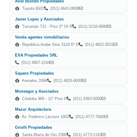
Ariel Biondo Propiedades
Tuyuta 6501
(011) 4641-0809
Javier Lopez y Asociados
Tucumán 731 - Piso 2º Of R
(011) 5218-0880
Ventie agentes inmobiliarios
República Arabe Siria 3124 6º D
(011) 4822-3531
EXA Propiedades SRL
(011) 4807-2244
Sayans Propiedades
Arenales 2066
(011) 4825-9000
Monsegur y Asociados
Córdoba 966 - 11º Piso H
(011) 4393-5000
Mazur Arquitectura
Av. Federico Lacroze 1803
(011) 4777-7682
Griolli Propiedades
Santa María de Oro 2386
(011) 4773-1143