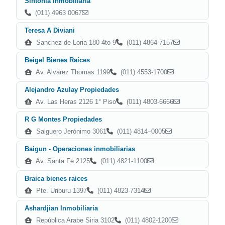
Sintonia inmobiliaria
(011) 4963 0067
Teresa A Diviani
Sanchez de Loria 180 4to 9
(011) 4864-7157
Beigel Bienes Raices
Av. Alvarez Thomas 1199
(011) 4553-1700
Alejandro Azulay Propiedades
Av. Las Heras 2126 1° Piso
(011) 4803-6666
R G Montes Propiedades
Salguero Jerónimo 3061
(011) 4814–0005
Baigun - Operaciones inmobiliarias
Av. Santa Fe 2125
(011) 4821-1100
Braica bienes raices
Pte. Uriburu 1397
(011) 4823-7314
Ashardjian Inmobiliaria
República Arabe Siria 3102
(011) 4802-1200