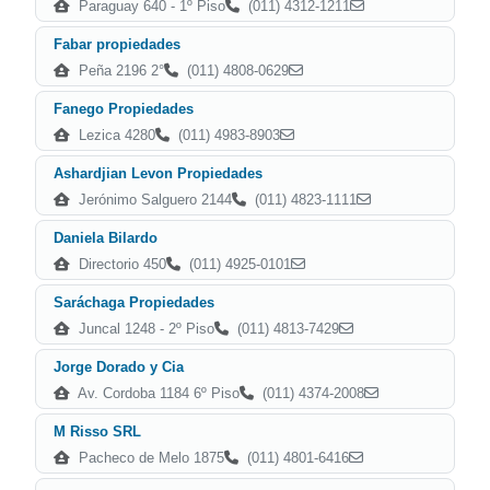
Paraguay 640 - 1º Piso
(011) 4312-1211
Fabar propiedades
Peña 2196 2°
(011) 4808-0629
Fanego Propiedades
Lezica 4280
(011) 4983-8903
Ashardjian Levon Propiedades
Jerónimo Salguero 2144
(011) 4823-1111
Daniela Bilardo
Directorio 450
(011) 4925-0101
Saráchaga Propiedades
Juncal 1248 - 2º Piso
(011) 4813-7429
Jorge Dorado y Cia
Av. Cordoba 1184 6º Piso
(011) 4374-2008
M Risso SRL
Pacheco de Melo 1875
(011) 4801-6416