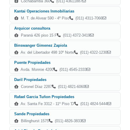
Cochabamba 360
(011) 43611887
Kantai Operaciones Inmobiliarias
M. T. de Alvear 590 - 4º Piso
(011) 4311-7066
Arquicor consultora
Paraná 426 piso 15 F
(011) 4372-3419
Binswanger Gimenez Zapiola
Av. del Libertador 498 10º Norte
(011) 4322-1230
Puente Propiedades
Avda. Monroe 4200
(011) 4545-2333
Daril Propiedades
Coronel Díaz 2287
(011) 4821-6060
Rafael Garcia Tuñon Propiedades
Av. Santa Fe 3312 - 11º Piso 'D'
(011) 4824-5444
Sande Propiedades
Billinghurst 1575
(011) 4826-3833