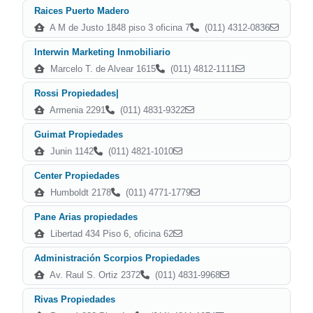
Raices Puerto Madero
A M de Justo 1848 piso 3 oficina 7
(011) 4312-0836
Interwin Marketing Inmobiliario
Marcelo T. de Alvear 1615
(011) 4812-1111
Rossi Propiedades|
Armenia 2291
(011) 4831-9322
Guimat Propiedades
Junin 1142
(011) 4821-1010
Center Propiedades
Humboldt 2178
(011) 4771-1779
Pane Arias propiedades
Libertad 434 Piso 6, oficina 62
Administración Scorpios Propiedades
Av. Raul S. Ortiz 2372
(011) 4831-9968
Rivas Propiedades