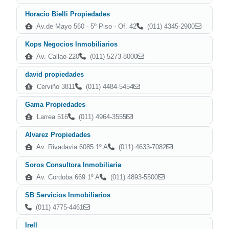
Horacio Bielli Propiedades
Av.de Mayo 560 - 5º Piso - Of. 42
(011) 4345-2900
Kops Negocios Inmobiliarios
Av. Callao 220
(011) 5273-8000
david propiedades
Cerviño 3811
(011) 4484-5454
Gama Propiedades
Larrea 516
(011) 4964-3555
Alvarez Propiedades
Av. Rivadavia 6085 1º A
(011) 4633-7082
Soros Consultora Inmobiliaria
Av. Cordoba 669 1º A
(011) 4893-5500
SB Servicios Inmobiliarios
(011) 4775-4461
Irell