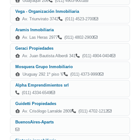
Guayaquil 206
(011) 4903-9001
Vega - Organización Inmobiliaria
Av. Triunvirato 3742
(011) 4523-2700
Aramis Inmobiliaria
Av. Las Heras 2977
(011) 4802-2900
Geraci Propiedades
Av. Juan Bautista Alberdi 341
(011) 4904-0404
Mosquera Grupo Inmobiliario
Uruguay 292 1º piso '6'
(011) 4373-9990
Alpha Emprendimientos srl
(011) 4334-6549
Guidetti Propiedades
Av. Crisólogo Larralde 2809
(011) 4702-1212
BuenosAires-Aparts