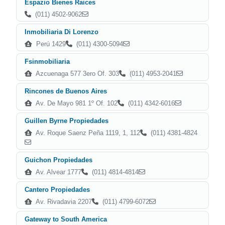
Espazio Bienes Raices
(011) 4502-9062
Inmobiliaria Di Lorenzo
Perú 1429
(011) 4300-5094
Fsinmobiliaria
Azcuenaga 577 3ero Of. 303
(011) 4953-2041
Rincones de Buenos Aires
Av. De Mayo 981 1º Of. 102
(011) 4342-6016
Guillen Byrne Propiedades
Av. Roque Saenz Peña 1119, 1, 112
(011) 4381-4824
Guichon Propiedades
Av. Alvear 1777
(011) 4814-4814
Cantero Propiedades
Av. Rivadavia 2207
(011) 4799-6072
Gateway to South America