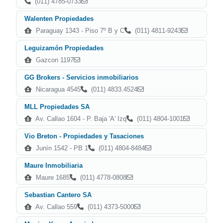
(011) 4785-0733
Walenten Propiedades
Paraguay 1343 - Piso 7º B y C
(011) 4811-9243
Leguizamón Propiedades
Gazcon 1197
GG Brokers - Servicios inmobiliarios
Nicaragua 4545
(011) 4833.4524
MLL Propiedades SA
Av. Callao 1604 - P. Baja 'A' Izq
(011) 4804-1001
Vio Breton - Propiedades y Tasaciones
Junín 1542 - PB 1
(011) 4804-8484
Maure Inmobiliaria
Maure 1685
(011) 4778-0808
Sebastian Cantero SA
Av. Callao 559
(011) 4373-5000