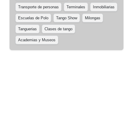
Transporte de personas
Terminales
Inmobiliarias
Escuelas de Polo
Tango Show
Milongas
Tanguerias
Clases de tango
Academias y Museos