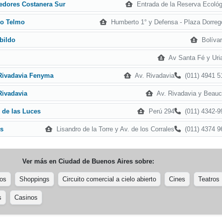
Entrada de la Reserva Ecológ
edores Costanera Sur
Humberto 1° y Defensa - Plaza Dorreg
ro Telmo
Bolívar
abildo
Av Santa Fé y Uria
Av. Rivadavia
(011) 4941 5
 Rivadavia Fenyma
Av. Rivadavia y Beauc
Rivadavia
Perú 294
(011) 4342-9
 de las Luces
Lisandro de la Torre y Av. de los Corrales
(011) 4374 9
os
Ver más en
Ciudad de Buenos Aires
sobre:
os
Shoppings
Circuito comercial a cielo abierto
Cines
Teatros
s
Casinos