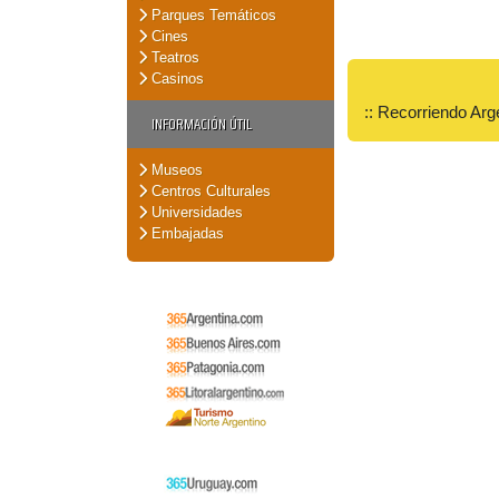
Parques Temáticos
Cines
Teatros
Casinos
:: Recorriendo Arg
INFORMACIÓN ÚTIL
Museos
Centros Culturales
Universidades
Embajadas