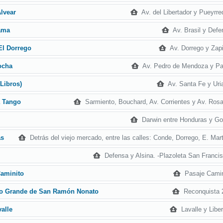
Av. del Libertador y Pueyrr
Alvear
Av. Brasil y Defe
ama
Av. Dorrego y Zapi
El Dorrego
Av. Pedro de Mendoza y Pa
ocha
Av. Santa Fe y Uria
(Libros)
Sarmiento, Bouchard, Av. Corrientes y Av. Rosa
a Tango
Darwin entre Honduras y Gor
Detrás del viejo mercado, entre las calles: Conde, Dorrego, E. Mar
as
Defensa y Alsina. -Plazoleta San Francis
Pasaje Camin
Caminito
Reconquista 
to Grande de San Ramón Nonato
Lavalle y Libe
valle