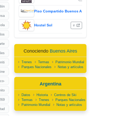
edón
Piso Compartido Buenos Aires
ir
nsa
ola
Hostel Sol
ir
los
rte
Conociendo
Buenos Aires
les
Trenes
Termas
Patrimonio Mundial
riti
Parques Nacionales
Notas y artículos
tine
co-
Argentina
ito
Datos
Historia
Centros de Ski
269
Termas
Trenes
Parques Nacionales
Patrimonio Mundial
Notas y artículos
rtad