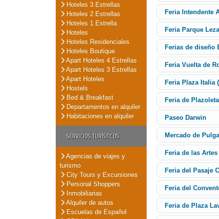
Hoteles 3 Estrellas
Feria Intendente 
Hoteles 2 Estrellas
Hoteles 1 Estrella
Feria Parque Lez
Hoteles
Hoteles Residenciales
Ferias de diseño 
Hoteles Boutique
Apart Hoteles 4 Estrellas
Feria Vuelta de R
Apart Hoteles 3 Estrellas
Apart Hoteles
Feria Plaza Italia 
Hostels
Bed & Breakfast
Feria de Plazolet
Departamentos en alquiler
Habitaciones en alquiler
Paseo Darwin
SERVICIOS TURÍSTICOS
Mercado de Pulg
Feria de las Artes
Agencias de viajes y
turismo
Feria del Pasaje 
City Tours y Excursiones
Personal Shoppers
Feria del Conven
Inmobiliarias
Alquiler de autos
Feria de Plaza La
Escuelas de Español