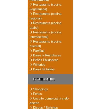
Restaurants (cocina
vegetariana)
Restaurants (cocina
regional)
Restaurants (cocina
arabe)
Restaurants (cocina
internacional)
Restaurants (cocina
oriental)
Parrillas
Bares y Restobares
Peñas Folkloricas
Wineries
Bares Notables
ENTRETENIMIENTO
Shoppings
Ferias
Circuito comercial a cielo
abierto
Discos / Boliches