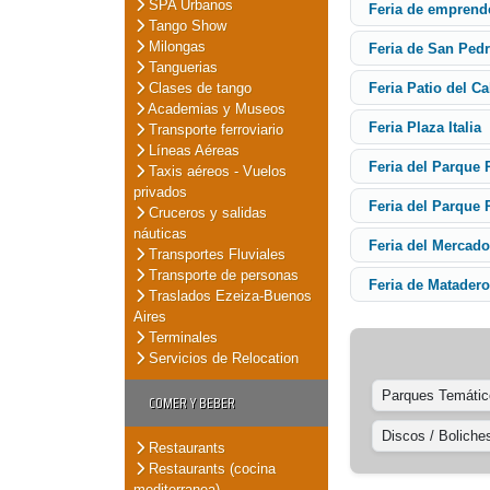
SPA Urbanos
Feria de emprend
Tango Show
Milongas
Feria de San Ped
Tanguerias
Clases de tango
Feria Patio del C
Academias y Museos
Feria Plaza Italia
Transporte ferroviario
Líneas Aéreas
Feria del Parque
Taxis aéreos - Vuelos
privados
Feria del Parque 
Cruceros y salidas
náuticas
Feria del Mercado
Transportes Fluviales
Transporte de personas
Feria de Matader
Traslados Ezeiza-Buenos
Aires
Terminales
Servicios de Relocation
Parques Temátic
COMER Y BEBER
Discos / Boliche
Restaurants
Restaurants (cocina
mediterranea)