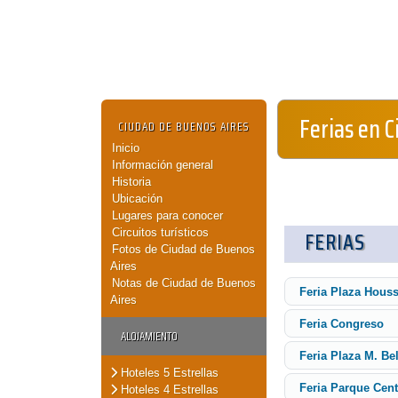
Ferias en 
CIUDAD DE BUENOS AIRES
Inicio
Información general
Historia
Ubicación
Lugares para conocer
Circuitos turísticos
FERIAS
Fotos de Ciudad de Buenos
Aires
Notas de Ciudad de Buenos
Feria Plaza Hous
Aires
Feria Congreso
ALOJAMIENTO
Feria Plaza M. Be
Hoteles 5 Estrellas
Feria Parque Cent
Hoteles 4 Estrellas