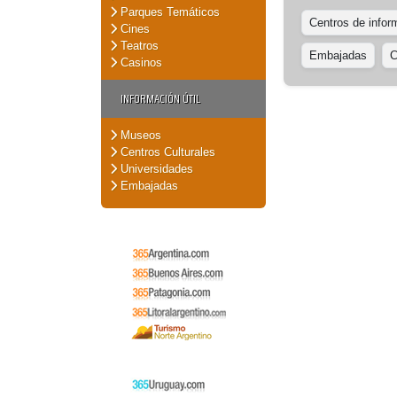
Parques Temáticos
Centros de inform
Cines
Teatros
Embajadas
C
Casinos
INFORMACIÓN ÚTIL
Museos
Centros Culturales
Universidades
Embajadas