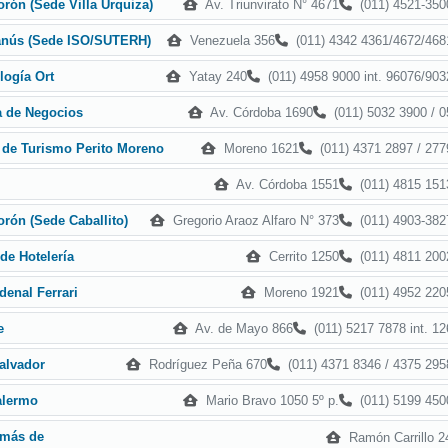
Av. Triunvirato N° 4671
(011) 4521-350
rón (Sede Villa Urquiza)
Venezuela 356
(011) 4342 4361/4672/468
anús (Sede ISO/SUTERH)
Yatay 240
(011) 4958 9000 int. 96076/903
logía Ort
Av. Córdoba 1690
(011) 5032 3900 / 0
a de Negocios
Moreno 1621
(011) 4371 2897 / 277
r de Turismo Perito Moreno
Av. Córdoba 1551
(011) 4815 151
Gregorio Araoz Alfaro N° 373
(011) 4903-382
rón (Sede Caballito)
Cerrito 1250
(011) 4811 200
de Hotelería
Moreno 1921
(011) 4952 220
denal Ferrari
Av. de Mayo 866
(011) 5217 7878 int. 12
e
Rodríguez Peña 670
(011) 4371 8346 / 4375 295
alvador
Mario Bravo 1050 5º p.
(011) 5199 450
alermo
omás de
Ramón Carrillo 2