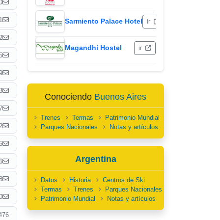
0
1
Sarmiento Palace Hotel
ir
2
Magandhi Hostel
ir
5
9
3
Conociendo
Buenos Aires
7
Trenes
Termas
Patrimonio Mundial
2
Parques Nacionales
Notas y artículos
5
Argentina
6
8
Datos
Historia
Centros de Ski
Termas
Trenes
Parques Nacionales
0
Patrimonio Mundial
Notas y artículos
476