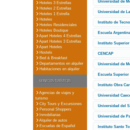
Universidad de Mo
Hoteles 3 Estrellas
Hoteles 2 Estrellas
Universidad de L
Hoteles 1 Estrella
Hoteles
Instituto de Tecno
Hoteles Residenciales
Hoteles Boutique
Escuela Argentin
Apart Hoteles 4 Estrellas
Apart Hoteles 3 Estrellas
Instituto Superio
Apart Hoteles
Hostels
CENCAP
Bed & Breakfast
Departamentos en alquiler
Universidad de Mo
Habitaciones en alquiler
Escuela Superior 
SERVICIOS TURÍSTICOS
Instituto Obra Car
Agencias de viajes y
Universidad Caec
turismo
City Tours y Excursiones
Universidad del S
Personal Shoppers
Inmobiliarias
Universidad de P
Alquiler de autos
Escuelas de Español
Instituto Santo T