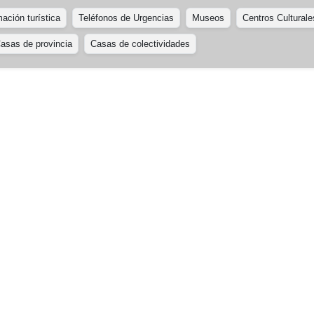
ación turística
Teléfonos de Urgencias
Museos
Centros Culturale
asas de provincia
Casas de colectividades