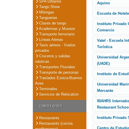
SPA Urbanos
Aquino
Tango Show
Milongas
Escuela de Hotele
Tanguerias
Clases de tango
Instituto Privado
Academias y Museos
Comercio
Transporte ferroviario
Líneas Aéreas
Vatel - Escuela I
Taxis aéreos - Vuelos
Turística
privados
Cruceros y salidas
Universidad Arge
náuticas
(UADE)
Transportes Fluviales
Transporte de personas
Instituto de Estu
Traslados Ezeiza-Buenos
Aires
Universidad Mari
Terminales
Mercante
Servicios de Relocation
IBAHRS Internati
COMER Y BEBER
Restaurant Schoo
Instituto Privado
Restaurants
Restaurants (cocina
Centro de Estudi
mediterranea)