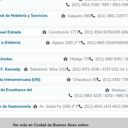
(011) 4951-7030/ 7680 / 4953-768
al de Hotelería y Servicios
Salguero 2969
(011) 4801 2197/7
Constitución 1772
(011) 4304 0576/4305 606
nuel Estrada
y a distancia
Agüero 2260 1º P
(011) 4805 5329/5485/83
Hidalgo 775
(011) 4982 8181 / 8
mónides
Bartolomé. Mitre 1411
(011) 4372 4338 / 4374 5211 int 1
 F. Kennedy
Chacabuco 90
(011) 4342 778
ta Interamericana (UAI)
r de Enseñanza del
Medrano 
(011) 4983 4228 / 4250 / 4981 5
Av. Santa Fe 1556 2º P
(011) 4816 1414 4813 299
no de Gastronomía
Ver más en
Ciudad de Buenos Aires
sobre: