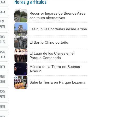
Notas y artículos
6
2
Recorrer lugares de Buenos Aires
con tours alternativos
 P.
6
Las cúpulas porteñas desde arriba
583
015
El Barrio Chino porteño
454
El Lago de los Cisnes en el
Parque Centenario
Música de la Tierra en Buenos
7
Aires 2
258
9
Sabe la Tierra en Parque Lezama
620
6
7
iso