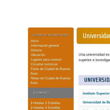
Universida
CIUDAD DE BUENOS AIRES
Inicio
Información general
Historia
Una universidad es
Ubicación
Lugares para conocer
superior e investiga
Circuitos turísticos
Fotos de Ciudad de Buenos
Aires
UNIVERSI
Notas de Ciudad de Buenos
Aires
ALOJAMIENTO
Instituto Superio
Universidad de B
Hoteles 5 Estrellas
Hoteles 4 Estrellas