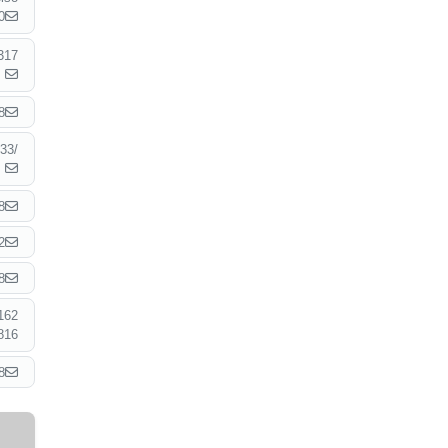
0
317
8
33/
8
2
8
162
816
8