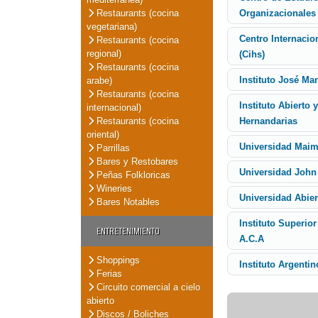
Restaurants (cocina
Organizacionales
vegetariana)
Centro Internacion
Restaurants (cocina
regional)
(Cihs)
Restaurants (cocina
Instituto José Ma
arabe)
Restaurants (cocina
Instituto Abierto 
internacional)
Restaurants (cocina
Hernandarias
oriental)
Universidad Mai
Parrillas
Bares y Restobares
Universidad John
Peñas Folkloricas
Wineries
Universidad Abier
Bares Notables
Instituto Superio
ENTRETENIMIENTO
A.C.A
Shoppings
Instituto Argenti
Ferias
Circuito comercial a cielo
abierto
Discos / Boliches