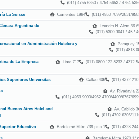
(011) 4755 6350 / 4754 5653 / 4754 535
Corrientes 1994
(011) 4953 7099/2831/958
ría La Suisse
 Cámara Argentina de
Leandro N. Alem 36 6º
(011) 5300 9041 / 45 / 4
nternacional en Administración Hotelera y
Paraguay 1
(011) 4813 0
ntina de La Empresa
Lima 717
(011) 0800 122 8233 / 4372 5
Callao 406
(011) 4372 210
dios Superiores Universitas
na
Av. Rivadavia 2
(011) 4953 9000/4952 4700/4400/6767/699
onal Buenos Aires Hotel and
Av. Cabildo 3
(011) 4702 6305/111
l
Bartolomé Mitre 739 piso 1
(011) 4328 244
 Superior Educativo
os
Bartolomé Mitre 1970 1° p