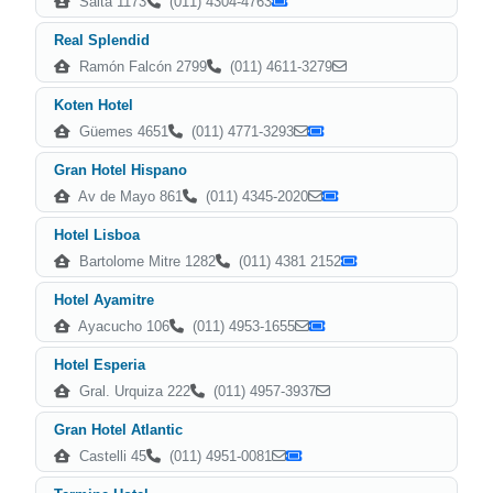
Salta 1173
(011) 4304-4763
Real Splendid
Ramón Falcón 2799
(011) 4611-3279
Koten Hotel
Güemes 4651
(011) 4771-3293
Gran Hotel Hispano
Av de Mayo 861
(011) 4345-2020
Hotel Lisboa
Bartolome Mitre 1282
(011) 4381 2152
Hotel Ayamitre
Ayacucho 106
(011) 4953-1655
Hotel Esperia
Gral. Urquiza 222
(011) 4957-3937
Gran Hotel Atlantic
Castelli 45
(011) 4951-0081