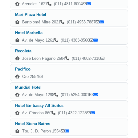
Arenales 1627
(011) 4811-8004
Mari Plaza Hotel
Bartolomé Mitre 2021
(011) 4953.7887
Hotel Marbella
Av. de Mayo 1261
(011) 4383-8566
Recoleta
José León Pagano 2684
(011) 4802-7318
Pacifico
Oro 2554
Mundial Hotel
Av. de Mayo 1298
(011) 5254-0001
Hotel Embassy All Suites
Av. Córdoba 860
(011) 4322-1228
Hotel Siena Baires
Tte. J. D. Peron 1554