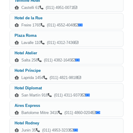
Termine Hotel
Castelli 61
(011) 4951-0071
Hotel de la Rue
Freire 1765
(011) 4552-4048
Plaza Roma
Lavalle 110
(011) 4312-7436
Hotel Atelier
Salta 258
(011) 4382-1645
Hotel Príncipe
Laprida 1454
(011) 4821-9818
Hotel Diplomat
San Martín 918
(011) 4311-9370
Aires Express
Bartolome Mitre 3410
(011) 4860-0204
Hotel Rodney
Junin 35
(011) 4953-3233