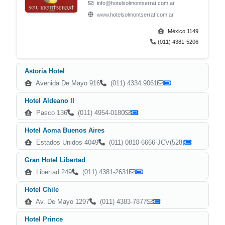
info@hotelsolmontserrat.com.ar
www.hotelsolmontserrat.com.ar
México 1149
(011) 4381-5206
Astoria Hotel
Avenida De Mayo 916
(011) 4334 9061
Hotel Aldeano II
Pasco 136
(011) 4954-0180
Hotel Aoma Buenos Aires
Estados Unidos 4049
(011) 0810-6666-JCV(528)
Gran Hotel Libertad
Libertad 249
(011) 4381-2631
Hotel Chile
Av. De Mayo 1297
(011) 4383-7877
Hotel Prince