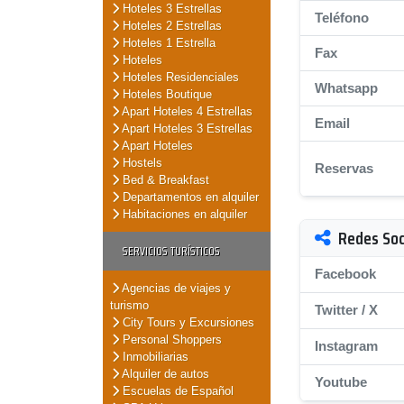
Hoteles 3 Estrellas
Teléfono
Hoteles 2 Estrellas
Hoteles 1 Estrella
Fax
Hoteles
Hoteles Residenciales
Whatsapp
Hoteles Boutique
Apart Hoteles 4 Estrellas
Email
Apart Hoteles 3 Estrellas
Apart Hoteles
Hostels
Reservas
Bed & Breakfast
Departamentos en alquiler
Habitaciones en alquiler
Redes Soc
SERVICIOS TURÍSTICOS
Facebook
Agencias de viajes y
turismo
Twitter / X
City Tours y Excursiones
Personal Shoppers
Instagram
Inmobiliarias
Alquiler de autos
Youtube
Escuelas de Español