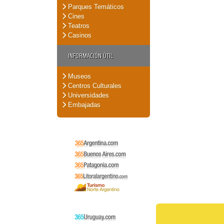
Parques Temáticos
Cines
Teatros
Casinos
INFORMACIÓN ÚTIL
Museos
Centros Culturales
Universidades
Embajadas