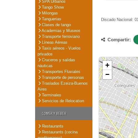
SPA Urbanos
Tango Show
Milongas
Tanguerias
Discado Nacional: 01
Clases de tango
Academias y Museos
Transporte ferroviario
Compartir:
Líneas Aéreas
Taxis aéreos - Vuelos
privados
Cruceros y salidas
+
náuticas
Transportes Fluviales
−
Transporte de personas
Traslados Ezeiza-Buenos
Aires
Terminales
Servicios de Relocation
COMER Y BEBER
Restaurants
Restaurants (cocina
mediterranea)