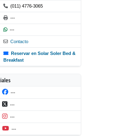
(011) 4776-3065
---
---
Contacto
Reservar en Solar Soler Bed &
Breakfast
iales
---
---
---
---