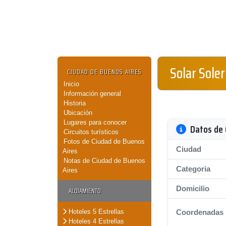
Solar Sole
CIUDAD DE BUENOS AIRES
Inicio
Información general
Historia
Ubicación
Lugares para conocer
Datos de 
Circuitos turísticos
Fotos de Ciudad de Buenos
Ciudad
Aires
Notas de Ciudad de Buenos
Categoria
Aires
Domicilio
ALOJAMIENTO
Hoteles 5 Estrellas
Coordenadas
Hoteles 4 Estrellas