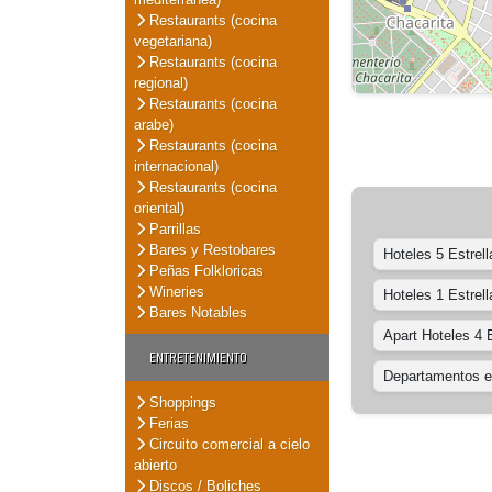
Restaurants (cocina
vegetariana)
Restaurants (cocina
regional)
Restaurants (cocina
arabe)
Restaurants (cocina
internacional)
Restaurants (cocina
oriental)
Parrillas
Bares y Restobares
Hoteles 5 Estrell
Peñas Folkloricas
Wineries
Hoteles 1 Estrell
Bares Notables
Apart Hoteles 4 E
ENTRETENIMIENTO
Departamentos en
Shoppings
Ferias
Circuito comercial a cielo
abierto
Discos / Boliches