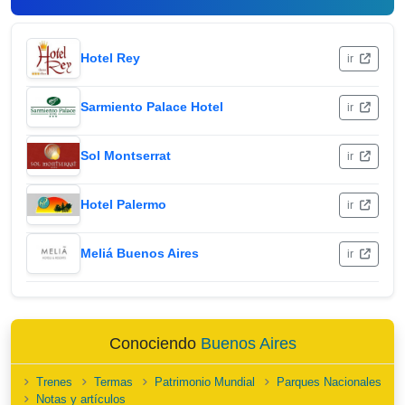
Hotel Rey
ir
Sarmiento Palace Hotel
ir
Sol Montserrat
ir
Hotel Palermo
ir
Meliá Buenos Aires
ir
Conociendo
Buenos Aires
Trenes
Termas
Patrimonio Mundial
Parques Nacionales
Notas y artículos