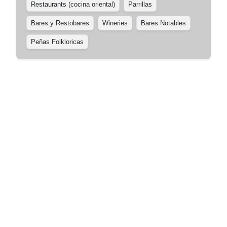
Restaurants (cocina oriental)
Parrillas
Bares y Restobares
Wineries
Bares Notables
Peñas Folkloricas