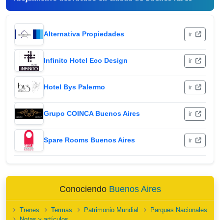
Alternativa Propiedades
ir
Infinito Hotel Eco Design
ir
Hotel Bys Palermo
ir
Grupo COINCA Buenos Aires
ir
Spare Rooms Buenos Aires
ir
Conociendo
Buenos Aires
Trenes
Termas
Patrimonio Mundial
Parques Nacionales
Notas y artículos