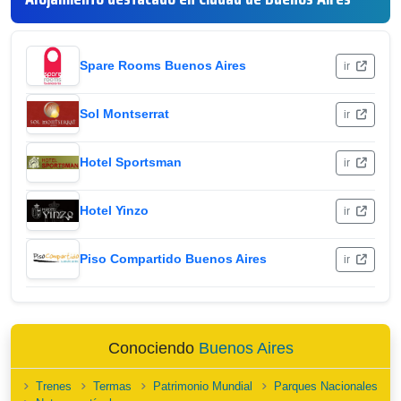
Spare Rooms Buenos Aires
ir
Sol Montserrat
ir
Hotel Sportsman
ir
Hotel Yinzo
ir
Piso Compartido Buenos Aires
ir
Conociendo
Buenos Aires
Trenes
Termas
Patrimonio Mundial
Parques Nacionales