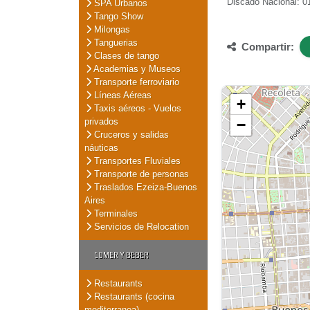
Discado Nacional: 01
SPA Urbanos
Tango Show
Milongas
Tanguerias
Compartir:
Clases de tango
Academias y Museos
Transporte ferroviario
Líneas Aéreas
+
Taxis aéreos - Vuelos
privados
−
Cruceros y salidas
náuticas
Transportes Fluviales
Transporte de personas
Traslados Ezeiza-Buenos
Aires
Terminales
Servicios de Relocation
COMER Y BEBER
Restaurants
Restaurants (cocina
mediterranea)