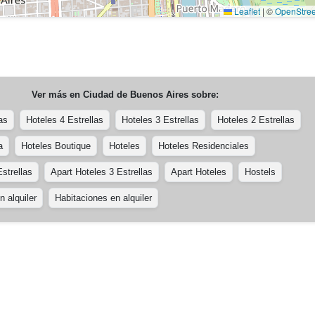
Leaflet
|
©
OpenStre
Ver más en
Ciudad de Buenos Aires
sobre:
as
Hoteles 4 Estrellas
Hoteles 3 Estrellas
Hoteles 2 Estrellas
a
Hoteles Boutique
Hoteles
Hoteles Residenciales
strellas
Apart Hoteles 3 Estrellas
Apart Hoteles
Hostels
 alquiler
Habitaciones en alquiler