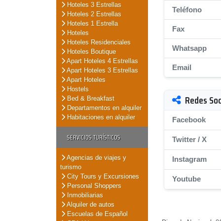
Hoteles 3 Estrellas
Teléfono
Hoteles 2 Estrellas
Hoteles 1 Estrella
Fax
Hoteles
Hoteles Residenciales
Whatsapp
Hoteles Boutique
Apart Hoteles 4 Estrellas
Email
Apart Hoteles 3 Estrellas
Apart Hoteles
Hostels
Redes Soc
Bed & Breakfast
Departamentos en alquiler
Habitaciones en alquiler
Facebook
SERVICIOS TURÍSTICOS
Twitter / X
Agencias de viajes y
Instagram
turismo
City Tours y Excursiones
Youtube
Personal Shoppers
Inmobiliarias
Alquiler de autos
Escuelas de Español