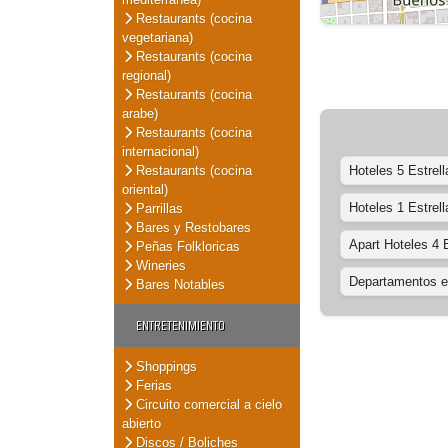
Restaurants (cocina
vegetariana)
Restaurants (cocina
regional)
Restaurants (cocina
arabe)
Restaurants (cocina
internacional)
Restaurants (cocina
Hoteles 5 Estrell
oriental)
Hoteles 1 Estrell
Parrillas
Bares y Restobares
Apart Hoteles 4 E
Peñas Folkloricas
Wineries
Departamentos en
Bares Notables
ENTRETENIMIENTO
Shoppings
Ferias
Circuito comercial a cielo
abierto
Discos / Boliches