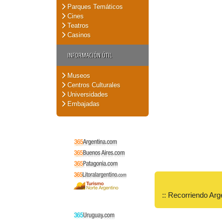
Parques Temáticos
Cines
Teatros
Casinos
INFORMACIÓN ÚTIL
Museos
Centros Culturales
Universidades
Embajadas
:: Recorriendo Arg