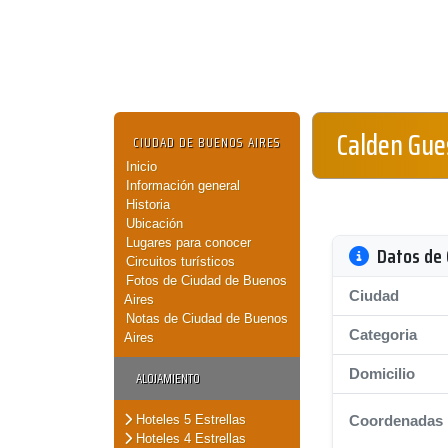
Calden Gue
CIUDAD DE BUENOS AIRES
Inicio
Información general
Historia
Ubicación
Lugares para conocer
Datos de 
Circuitos turísticos
Fotos de Ciudad de Buenos
Ciudad
Aires
Notas de Ciudad de Buenos
Categoria
Aires
Domicilio
ALOJAMIENTO
Hoteles 5 Estrellas
Coordenadas
Hoteles 4 Estrellas