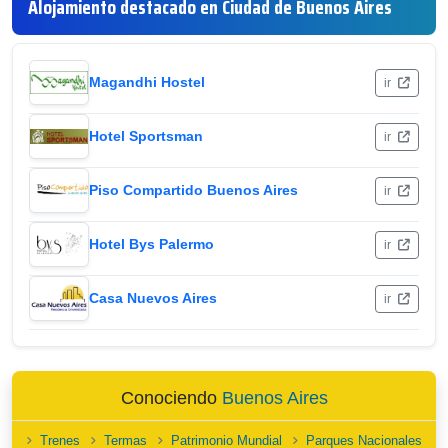
Alojamiento destacado en Ciudad de Buenos Aires
Magandhi Hostel
ir
Hotel Sportsman
ir
Piso Compartido Buenos Aires
ir
Hotel Bys Palermo
ir
Casa Nuevos Aires
ir
Conociendo
Buenos Aires
Trenes
Termas
Patrimonio Mundial
Parques Nacionales