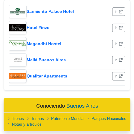
Sarmiento Palace Hotel
ir
Hotel Yinzo
ir
Magandhi Hostel
ir
Meliá Buenos Aires
ir
Qualitar Apartments
ir
Conociendo
Buenos Aires
Trenes
Termas
Patrimonio Mundial
Parques Nacionales
Notas y artículos