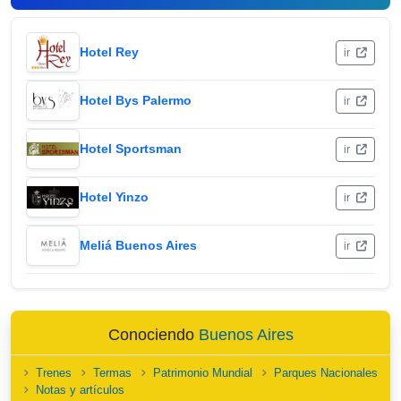
Hotel Rey
ir
Hotel Bys Palermo
ir
Hotel Sportsman
ir
Hotel Yinzo
ir
Meliá Buenos Aires
ir
Conociendo
Buenos Aires
Trenes
Termas
Patrimonio Mundial
Parques Nacionales
Notas y artículos