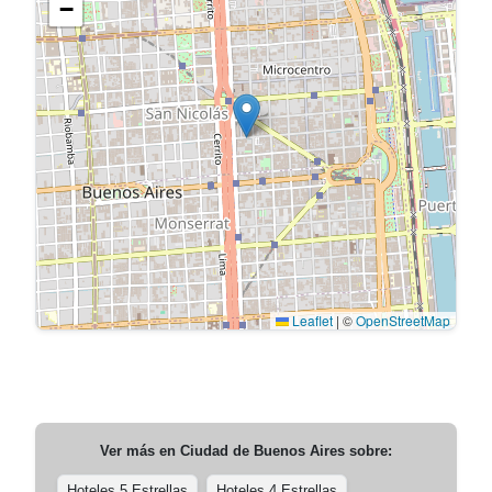
−
Leaflet
|
©
OpenStreetMap
Ver más en
Ciudad de Buenos Aires
sobre:
Hoteles 5 Estrellas
Hoteles 4 Estrellas