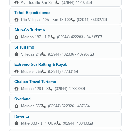
Av. Bustillo Km 23,5
(02944) 442078
Tohol Expediciones
Río Villegas 195 - Km 13.100
(02944) 456327
Alun-Co Turismo
Moreno 187 - 1 P.
(02944) 422283 / 84 / 85
SI Turismo
Villegas 249
(02944) 432886 - 437957
Extremo Sur Rafting & Kayak
Morales 765
(02944) 427301
Chalten Travel Turismo
Moreno 126 L. 3
(02944) 423809
Overland
Morales 555
(02944) 522326 - 437654
Rayantu
Mitre 383 - 1 P. Of. A
(02944) 433403