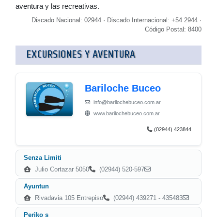
aventura y las recreativas.
Discado Nacional: 02944 · Discado Internacional: +54 2944 ·
Código Postal: 8400
EXCURSIONES Y AVENTURA
Bariloche Buceo
info@barilochebuceo.com.ar
www.barilochebuceo.com.ar
(02944) 423844
Senza Limiti
Julio Cortazar 5050
(02944) 520-597
Ayuntun
Rivadavia 105 Entrepiso
(02944) 439271 - 435483
Periko s