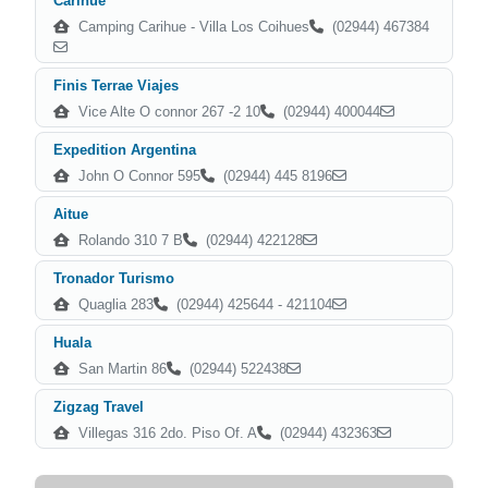
Carihue
Camping Carihue - Villa Los Coihues
(02944) 467384
Finis Terrae Viajes
Vice Alte O connor 267 -2 10
(02944) 400044
Expedition Argentina
John O Connor 595
(02944) 445 8196
Aitue
Rolando 310 7 B
(02944) 422128
Tronador Turismo
Quaglia 283
(02944) 425644 - 421104
Huala
San Martin 86
(02944) 522438
Zigzag Travel
Villegas 316 2do. Piso Of. A
(02944) 432363