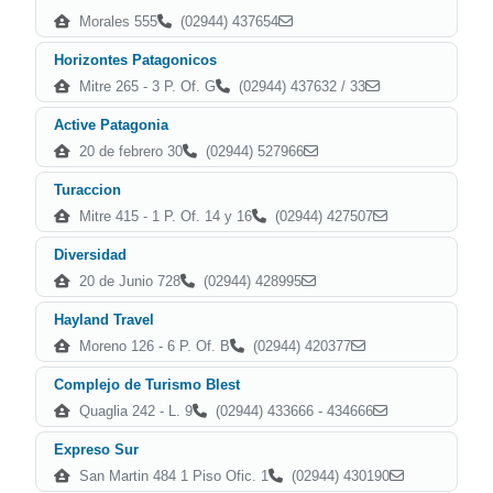
Morales 555
(02944) 437654
Horizontes Patagonicos
Mitre 265 - 3 P. Of. G
(02944) 437632 / 33
Active Patagonia
20 de febrero 30
(02944) 527966
Turaccion
Mitre 415 - 1 P. Of. 14 y 16
(02944) 427507
Diversidad
20 de Junio 728
(02944) 428995
Hayland Travel
Moreno 126 - 6 P. Of. B
(02944) 420377
Complejo de Turismo Blest
Quaglia 242 - L. 9
(02944) 433666 - 434666
Expreso Sur
San Martin 484 1 Piso Ofic. 1
(02944) 430190