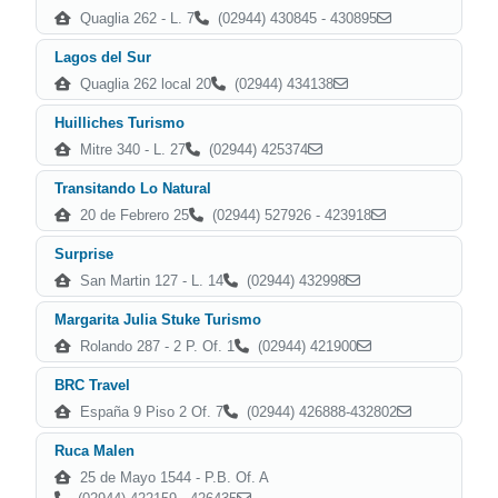
Quaglia 262 - L. 7
(02944) 430845 - 430895
Lagos del Sur
Quaglia 262 local 20
(02944) 434138
Huilliches Turismo
Mitre 340 - L. 27
(02944) 425374
Transitando Lo Natural
20 de Febrero 25
(02944) 527926 - 423918
Surprise
San Martin 127 - L. 14
(02944) 432998
Margarita Julia Stuke Turismo
Rolando 287 - 2 P. Of. 1
(02944) 421900
BRC Travel
España 9 Piso 2 Of. 7
(02944) 426888-432802
Ruca Malen
25 de Mayo 1544 - P.B. Of. A