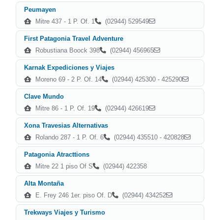
Peumayen
Mitre 437 - 1 P. Of. 1
(02944) 529549
First Patagonia Travel Adventure
Robustiana Boock 398
(02944) 456965
Karnak Expediciones y Viajes
Moreno 69 - 2 P. Of. 14
(02944) 425300 - 425290
Clave Mundo
Mitre 86 - 1 P. Of. 19
(02944) 426619
Xona Travesias Alternativas
Rolando 287 - 1 P. Of. 6
(02944) 435510 - 420828
Patagonia Atracttions
Mitre 22 1 piso Of S
(02944) 422358
Alta Montaña
E. Frey 246 1er. piso Of. D
(02944) 434252
Trekways Viajes y Turismo