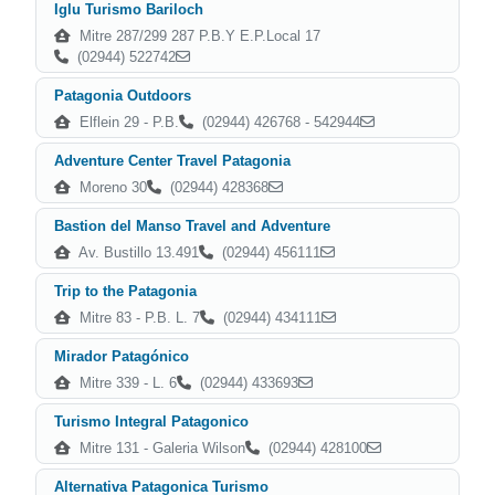
Iglu Turismo Bariloch
Mitre 287/299 287 P.B.Y E.P.Local 17
(02944) 522742
Patagonia Outdoors
Elflein 29 - P.B.
(02944) 426768 - 542944
Adventure Center Travel Patagonia
Moreno 30
(02944) 428368
Bastion del Manso Travel and Adventure
Av. Bustillo 13.491
(02944) 456111
Trip to the Patagonia
Mitre 83 - P.B. L. 7
(02944) 434111
Mirador Patagónico
Mitre 339 - L. 6
(02944) 433693
Turismo Integral Patagonico
Mitre 131 - Galeria Wilson
(02944) 428100
Alternativa Patagonica Turismo