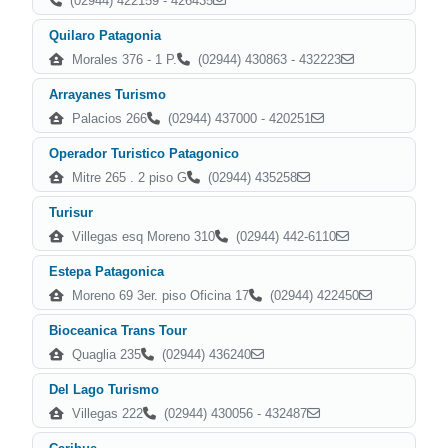
(02944) 422159 - 426435
Quilaro Patagonia
Morales 376 - 1 P.
(02944) 430863 - 432223
Arrayanes Turismo
Palacios 266
(02944) 437000 - 420251
Operador Turistico Patagonico
Mitre 265 . 2 piso G
(02944) 435258
Turisur
Villegas esq Moreno 310
(02944) 442-6110
Estepa Patagonica
Moreno 69 3er. piso Oficina 17
(02944) 422450
Bioceanica Trans Tour
Quaglia 235
(02944) 436240
Del Lago Turismo
Villegas 222
(02944) 430056 - 432487