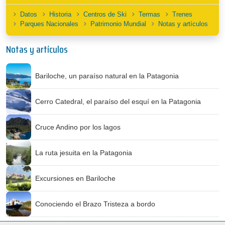
Datos
Historia
Centros de Ski
Termas
Trenes
Parques Nacionales
Patrimonio Mundial
Notas y artículos
Notas y artículos
Bariloche, un paraíso natural en la Patagonia
Cerro Catedral, el paraíso del esquí en la Patagonia
Cruce Andino por los lagos
La ruta jesuita en la Patagonia
Excursiones en Bariloche
Conociendo el Brazo Tristeza a bordo