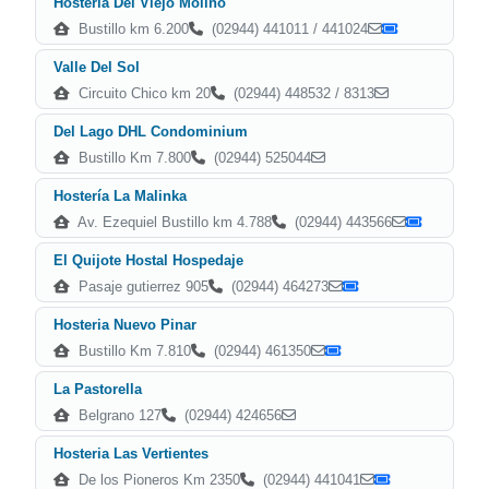
Hostería Del Viejo Molino
Bustillo km 6.200
(02944) 441011 / 441024
Valle Del Sol
Circuito Chico km 20
(02944) 448532 / 8313
Del Lago DHL Condominium
Bustillo Km 7.800
(02944) 525044
Hostería La Malinka
Av. Ezequiel Bustillo km 4.788
(02944) 443566
El Quijote Hostal Hospedaje
Pasaje gutierrez 905
(02944) 464273
Hosteria Nuevo Pinar
Bustillo Km 7.810
(02944) 461350
La Pastorella
Belgrano 127
(02944) 424656
Hosteria Las Vertientes
De los Pioneros Km 2350
(02944) 441041