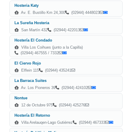
Hosteria Katy
Av. E. Bustillo Km 24,300
(02944) 4448023
La Sureña Hosteria
San Martín 432
(02944) 422013
Hostería El Condado
Villa Los Coihues (junto a la Capilla)
(02944) 467555 / 7332
El Ciervo Rojo
Elflein 115
(02944) 435241
La Barraca Suites
Av. Los Pioneros 39
(02944) 424102
Nontue
12 de Octubre 975
(02944) 425276
Hostería El Retorno
Villa Arelauqen-Lago Gutiérrez
(02944) 467333