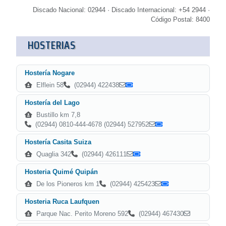
Discado Nacional: 02944 · Discado Internacional: +54 2944 ·
Código Postal: 8400
HOSTERIAS
Hostería Nogare
Elflein 58
(02944) 422438
Hostería del Lago
Bustillo km 7,8
(02944) 0810-444-4678 (02944) 527952
Hostería Casita Suiza
Quaglia 342
(02944) 426111
Hosteria Quimé Quipán
De los Pioneros km 1
(02944) 425423
Hosteria Ruca Laufquen
Parque Nac. Perito Moreno 592
(02944) 467430