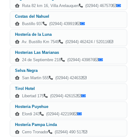
Ruta 82 km 16, Villa Arelauquen
(02944) 467570
Costas del Nahuel
Bustillo 937
(02944) 439919
Hostería de la Luna
Av. Bustillo Km 7549
(02944) 462424 / 520116
Hosterias Las Marianas
24 de Septiembre 218
(02944) 439876
Selva Negra
San Martin 555
(02944) 424632
Tirol Hotel
Libertad 175
(02944) 426152
Hosteria Puyehue
Elordi 243
(02944) 422196
Hostería Pampa Linda
Cerro Tronador
(02944) 490 517