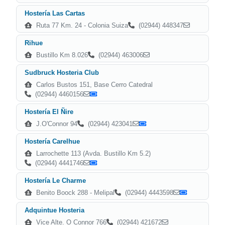
Hostería Las Cartas
Ruta 77 Km. 24 - Colonia Suiza
(02944) 448347
Rihue
Bustillo Km 8.026
(02944) 463006
Sudbruck Hosteria Club
Carlos Bustos 151, Base Cerro Catedral
(02944) 4460156
Hostería El Ñire
J.O'Connor 94
(02944) 423041
Hostería Carelhue
Larrochette 113 (Avda. Bustillo Km 5.2)
(02944) 4441746
Hostería Le Charme
Benito Boock 288 - Melipal
(02944) 4443598
Adquintue Hosteria
Vice Alte. O Connor 766
(02944) 421672