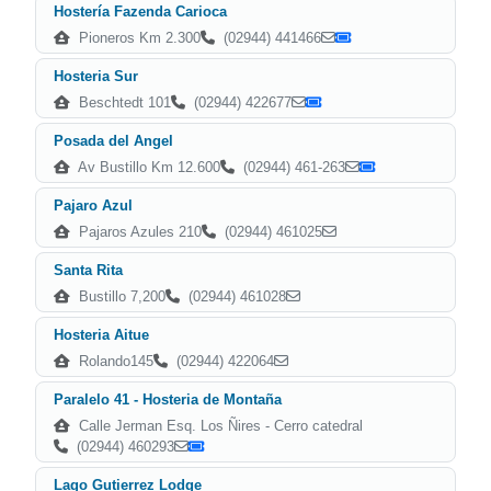
Hostería Fazenda Carioca
Pioneros Km 2.300
(02944) 441466
Hosteria Sur
Beschtedt 101
(02944) 422677
Posada del Angel
Av Bustillo Km 12.600
(02944) 461-263
Pajaro Azul
Pajaros Azules 210
(02944) 461025
Santa Rita
Bustillo 7,200
(02944) 461028
Hosteria Aitue
Rolando145
(02944) 422064
Paralelo 41 - Hosteria de Montaña
Calle Jerman Esq. Los Ñires - Cerro catedral
(02944) 460293
Lago Gutierrez Lodge