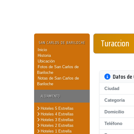
Turaccion
SAN CARLOS DE BARILOCHE
Inicio
Historia
Ubicación
Fotos de San Carlos de
Bariloche
Datos de 
Notas de San Carlos de
Bariloche
Ciudad
ALOJAMIENTO
Categoria
Hoteles 5 Estrellas
Domicilio
Hoteles 4 Estrellas
Hoteles 3 Estrellas
Teléfono
Hoteles 2 Estrellas
Hoteles 1 Estrella