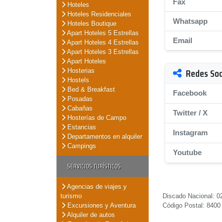
Fax
Hoteles
Hoteles Residenciales
Whatsapp
Hoteles Boutique
Apart Hoteles 5 Estrellas
Email
Apart Hoteles 4 Estrellas
Apart Hoteles 3 Estrellas
Apart Hoteles
Redes Soc
Hosterias
Hostels
Bed & Breakfast
Facebook
Posadas
Cabañas
Twitter / X
Hosterías de Campo
Estancias
Instagram
Departamentos en alquiler
Campings
Youtube
SERVICIOS TURÍSTICOS
Agencias de viajes y
turismo
Discado Nacional: 0
Excursiones y Aventura
Código Postal: 8400
Alquiler de autos