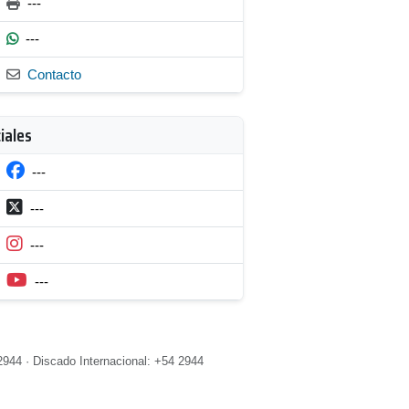
---
---
Contacto
iales
---
---
---
---
2944 · Discado Internacional: +54 2944