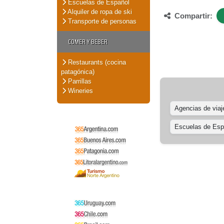
Escuelas de Español
Alquiler de ropa de ski
Compartir:
Transporte de personas
COMER Y BEBER
Restaurants (cocina
patagónica)
Parrillas
Wineries
Agencias de viaj
Escuelas de Esp