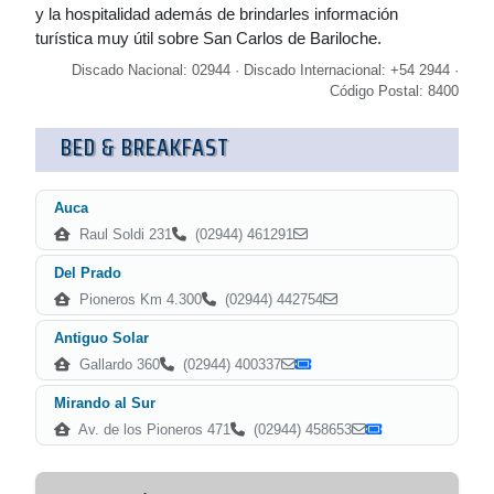
y la hospitalidad además de brindarles información
turística muy útil sobre San Carlos de Bariloche.
Discado Nacional: 02944 · Discado Internacional: +54 2944 ·
Código Postal: 8400
BED & BREAKFAST
Auca
Raul Soldi 231
(02944) 461291
Del Prado
Pioneros Km 4.300
(02944) 442754
Antiguo Solar
Gallardo 360
(02944) 400337
Mirando al Sur
Av. de los Pioneros 471
(02944) 458653