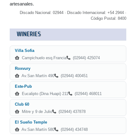
artesanales.
Discado Nacional: 02944 · Discado Internacional: +54 2944 ·
Código Postal: 8400
WINERIES
Villa Sofia
Campichuelo esq.Francia
(02944) 425074
Roxvury
Av.San Martín 490
(02944) 400451
Este-Pub
Eucalipto (Dina Huapi) 211
(02944) 468011
Club 60
Mitre y 9 de Julio
(02944) 437878
El Sueño Temple
Av.San Martín 580
(02944) 434748