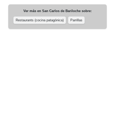
Ver más en
San Carlos de Bariloche
sobre:
Restaurants (cocina patagónica)
Parrillas