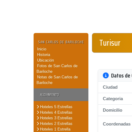
Turisur
SAN CARLOS DE BARILOCHE
Inicio
Historia
Ubicación
Fotos de San Carlos de
Bariloche
Datos de 
Notas de San Carlos de
Bariloche
Ciudad
ALOJAMIENTO
Categoria
Hoteles 5 Estrellas
Domicilio
Hoteles 4 Estrellas
Hoteles 3 Estrellas
Hoteles 2 Estrellas
Coordenadas
Hoteles 1 Estrella