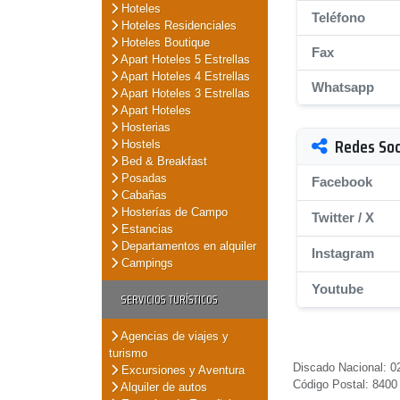
Hoteles
Teléfono
Hoteles Residenciales
Hoteles Boutique
Fax
Apart Hoteles 5 Estrellas
Apart Hoteles 4 Estrellas
Whatsapp
Apart Hoteles 3 Estrellas
Apart Hoteles
Hosterias
Redes Soc
Hostels
Bed & Breakfast
Posadas
Facebook
Cabañas
Hosterías de Campo
Twitter / X
Estancias
Departamentos en alquiler
Instagram
Campings
Youtube
SERVICIOS TURÍSTICOS
Agencias de viajes y
turismo
Discado Nacional: 0
Excursiones y Aventura
Código Postal: 8400
Alquiler de autos