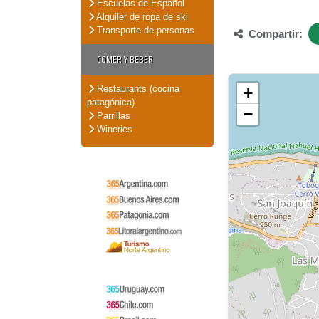
Escuelas de Español
Alquiler de ropa de ski
Transporte de personas
Compartir:
COMER Y BEBER
Restaurants (cocina
+
patagónica)
−
Parrillas
Wineries