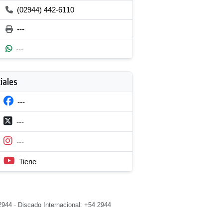
(02944) 442-6110
---
---
iales
---
---
---
Tiene
2944 · Discado Internacional: +54 2944