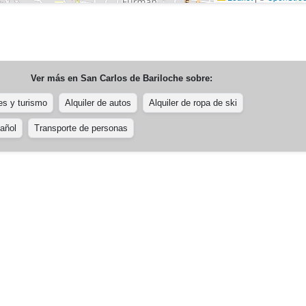
Ver más en
San Carlos de Bariloche
sobre:
es y turismo
Alquiler de autos
Alquiler de ropa de ski
añol
Transporte de personas