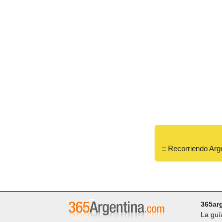
:: Recorriendo Arg
365ar
La guí