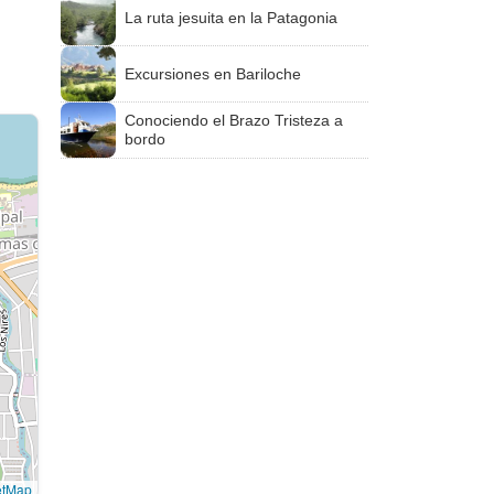
La ruta jesuita en la Patagonia
Excursiones en Bariloche
Conociendo el Brazo Tristeza a
bordo
etMap