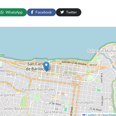
WhatsApp
Facebook
Twitter
Leaflet
|
©
OpenStre