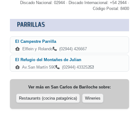
Discado Nacional: 02944 · Discado Internacional: +54 2944 ·
Código Postal: 8400
PARRILLAS
El Campestre Parrilla
Elflein y Rolando
(02944) 426667
El Refugio del Montañes de Julian
Av.San Martín 590
(02944) 433252
Ver más en
San Carlos de Bariloche
sobre:
Restaurants (cocina patagónica)
Wineries