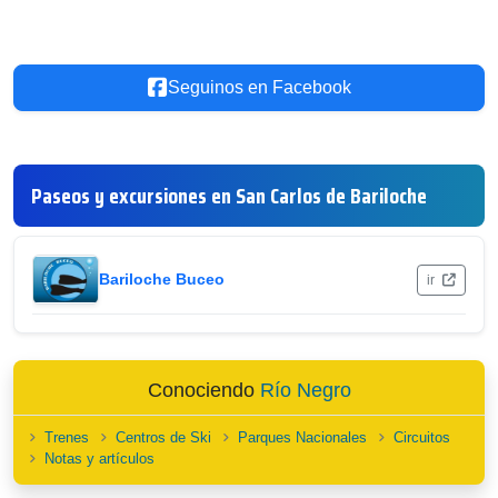
Seguinos en Facebook
Paseos y excursiones en San Carlos de Bariloche
Bariloche Buceo
ir
Conociendo
Río Negro
Trenes
Centros de Ski
Parques Nacionales
Circuitos
Notas y artículos