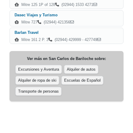
Mitre 125 1P of 128
(02944) 1533 4271
Dasec Viajes y Turismo
Mitre 727
(02944) 421356
Barlan Travel
Mitre 161 2 P. 3
(02944) 429999 - 427749
Ver más en
San Carlos de Bariloche
sobre:
Excursiones y Aventura
Alquiler de autos
Alquiler de ropa de ski
Escuelas de Español
Transporte de personas