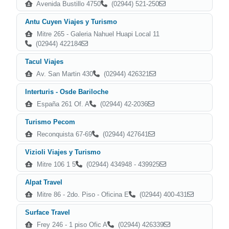
Avenida Bustillo 4750
(02944) 521-250
Antu Cuyen Viajes y Turismo
Mitre 265 - Galeria Nahuel Huapi Local 11
(02944) 422184
Tacul Viajes
Av. San Martin 430
(02944) 426321
Interturis - Osde Bariloche
España 261 Of. A
(02944) 42-2036
Turismo Pecom
Reconquista 67-69
(02944) 427641
Vizioli Viajes y Turismo
Mitre 106 1 5
(02944) 434948 - 439925
Alpat Travel
Mitre 86 - 2do. Piso - Oficina E
(02944) 400-431
Surface Travel
Frey 246 - 1 piso Ofic A
(02944) 426339