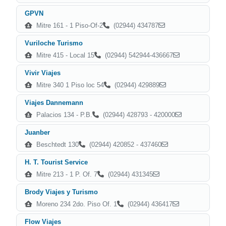
GPVN
Mitre 161 - 1 Piso-Of-2
(02944) 434787
Vuriloche Turismo
Mitre 415 - Local 15
(02944) 542944-436667
Vivir Viajes
Mitre 340 1 Piso loc 54
(02944) 429889
Viajes Dannemann
Palacios 134 - P.B.
(02944) 428793 - 420000
Juanber
Beschtedt 130
(02944) 420852 - 437460
H. T. Tourist Service
Mitre 213 - 1 P. Of. 7
(02944) 431345
Brody Viajes y Turismo
Moreno 234 2do. Piso Of. 1
(02944) 436417
Flow Viajes