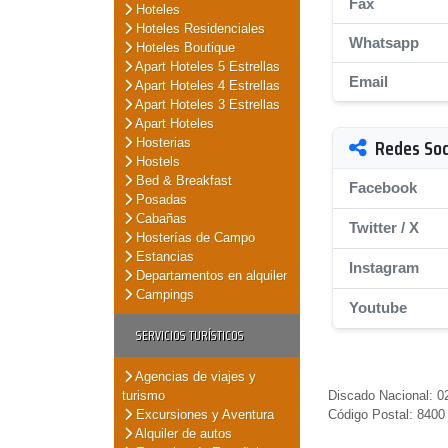
Fax
Hoteles
Hoteles Residenciales
Whatsapp
Hoteles Boutique
Apart Hoteles 5 Estrellas
Email
Apart Hoteles 4 Estrellas
Apart Hoteles 3 Estrellas
Apart Hoteles
Redes Soc
Hosterias
Hostels
Bed & Breakfast
Facebook
Posadas
Cabañas
Twitter / X
Hosterías de Campo
Estancias
Instagram
Departamentos en alquiler
Campings
Youtube
SERVICIOS TURÍSTICOS
Agencias de viajes y
turismo
Discado Nacional: 0
Excursiones y Aventura
Código Postal: 8400
Alquiler de autos