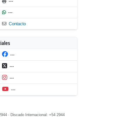
---
---
Contacto
iales
---
---
---
---
2944 · Discado Internacional: +54 2944