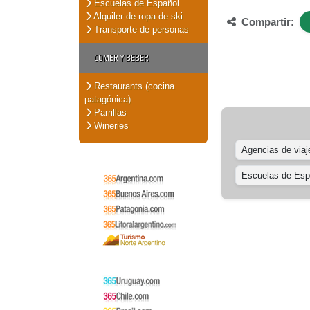
Escuelas de Español
Alquiler de ropa de ski
Compartir:
Transporte de personas
COMER Y BEBER
Restaurants (cocina
patagónica)
Parrillas
Wineries
Agencias de viaj
Escuelas de Esp