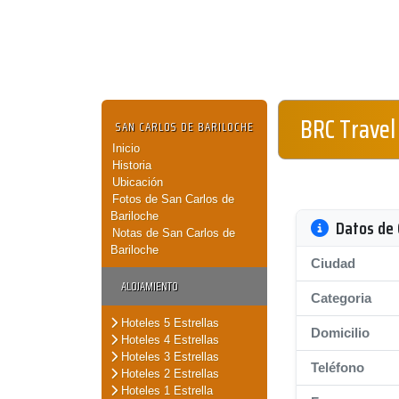
BRC Travel
SAN CARLOS DE BARILOCHE
Inicio
Historia
Ubicación
Fotos de San Carlos de
Bariloche
Datos de 
Notas de San Carlos de
Bariloche
Ciudad
ALOJAMIENTO
Categoria
Hoteles 5 Estrellas
Domicilio
Hoteles 4 Estrellas
Hoteles 3 Estrellas
Teléfono
Hoteles 2 Estrellas
Hoteles 1 Estrella