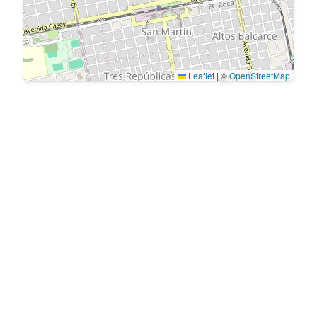
Leaflet
|
©
OpenStreetMap