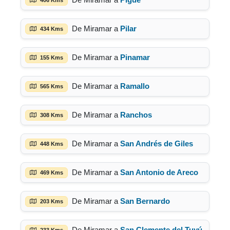
De Miramar a
Pilar
434 Kms
De Miramar a
Pinamar
155 Kms
De Miramar a
Ramallo
565 Kms
De Miramar a
Ranchos
308 Kms
De Miramar a
San Andrés de Giles
448 Kms
De Miramar a
San Antonio de Areco
469 Kms
De Miramar a
San Bernardo
203 Kms
De Miramar a
San Clemente del Tuyú
233 Kms