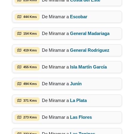
De Miramar a
Escobar
444 Kms
De Miramar a
General Madariaga
154 Kms
De Miramar a
General Rodriguez
419 Kms
De Miramar a
Isla Martín García
455 Kms
De Miramar a
Junín
494 Kms
De Miramar a
La Plata
371 Kms
De Miramar a
Las Flores
273 Kms
De Miramar a
Las Toninas
222 Kms