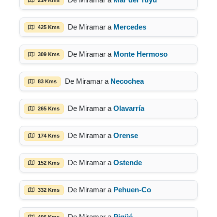
De Miramar a
Mercedes
425 Kms
De Miramar a
Monte Hermoso
309 Kms
De Miramar a
Necochea
83 Kms
De Miramar a
Olavarría
265 Kms
De Miramar a
Orense
174 Kms
De Miramar a
Ostende
152 Kms
De Miramar a
Pehuen-Co
332 Kms
De Miramar a
Pigüé
406 Kms