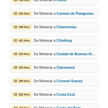
De Miramar a
Carmen de Patagones
522 Kms
De Miramar a
Chascomús
299 Kms
De Miramar a
Chivilcoy
421 Kms
De Miramar a
Ciudad de Buenos Aires
410 Kms
De Miramar a
Claromecó
203 Kms
De Miramar a
Coronel Suarez
369 Kms
De Miramar a
Costa Azul
205 Kms
De Miramar a
Costa del Este
210 Kms