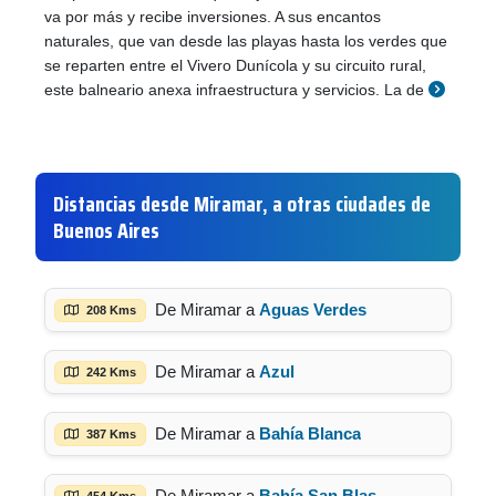
va por más y recibe inversiones. A sus encantos
naturales, que van desde las playas hasta los verdes que
se reparten entre el Vivero Dunícola y su circuito rural,
este balneario anexa infraestructura y servicios. La de
Distancias desde Miramar, a otras ciudades de
Buenos Aires
De Miramar a
Aguas Verdes
208 Kms
De Miramar a
Azul
242 Kms
De Miramar a
Bahía Blanca
387 Kms
De Miramar a
Bahía San Blas
454 Kms