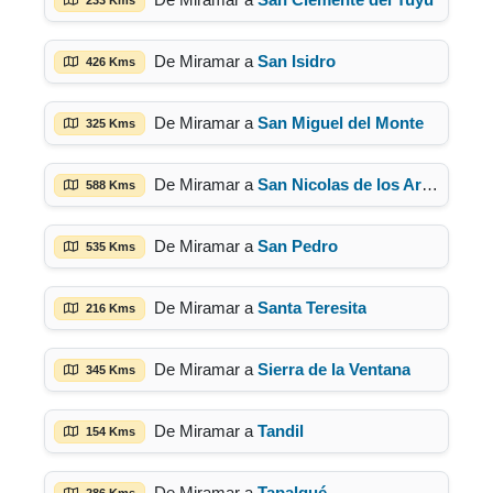
De Miramar a
San Isidro
426 Kms
De Miramar a
San Miguel del Monte
325 Kms
De Miramar a
San Nicolas de los Arroyos
588 Kms
De Miramar a
San Pedro
535 Kms
De Miramar a
Santa Teresita
216 Kms
De Miramar a
Sierra de la Ventana
345 Kms
De Miramar a
Tandil
154 Kms
De Miramar a
Tapalqué
286 Kms