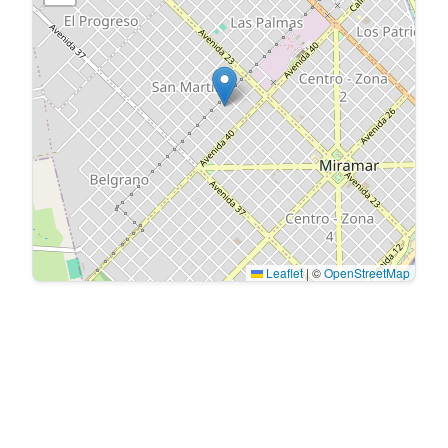
Leaflet
|
©
OpenStreetMap