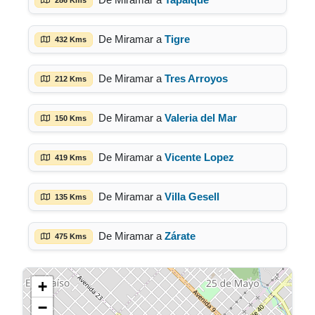
De Miramar a
Tigre
432 Kms
De Miramar a
Tres Arroyos
212 Kms
De Miramar a
Valeria del Mar
150 Kms
De Miramar a
Vicente Lopez
419 Kms
De Miramar a
Villa Gesell
135 Kms
De Miramar a
Zárate
475 Kms
+
−