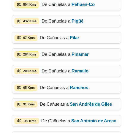
De Cañuelas a
Pehuen-Co
504 Kms
De Cañuelas a
Pigüé
432 Kms
De Cañuelas a
Pilar
67 Kms
De Cañuelas a
Pinamar
284 Kms
De Cañuelas a
Ramallo
208 Kms
De Cañuelas a
Ranchos
65 Kms
De Cañuelas a
San Andrés de Giles
91 Kms
De Cañuelas a
San Antonio de Areco
110 Kms