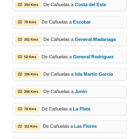
De Cañuelas a
Costa del Este
254 Kms
De Cañuelas a
Escobar
78 Kms
De Cañuelas a
General Madariaga
261 Kms
De Cañuelas a
General Rodriguez
52 Kms
De Cañuelas a
Isla Martín García
106 Kms
De Cañuelas a
Junín
206 Kms
De Cañuelas a
La Plata
74 Kms
De Cañuelas a
Las Flores
111 Kms