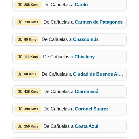
De Cañuelas a
Cariló
288 Kms
De Cañuelas a
Carmen de Patagones
738 Kms
De Cañuelas a
Chascomús
89 Kms
De Cañuelas a
Chivilcoy
116 Kms
De Cañuelas a
Ciudad de Buenos Aires
60 Kms
De Cañuelas a
Claromecó
438 Kms
De Cañuelas a
Coronel Suarez
390 Kms
De Cañuelas a
Costa Azul
259 Kms