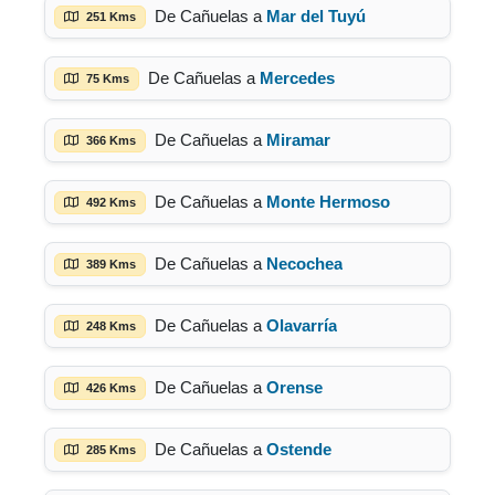
De Cañuelas a
Mar del Tuyú
251 Kms
De Cañuelas a
Mercedes
75 Kms
De Cañuelas a
Miramar
366 Kms
De Cañuelas a
Monte Hermoso
492 Kms
De Cañuelas a
Necochea
389 Kms
De Cañuelas a
Olavarría
248 Kms
De Cañuelas a
Orense
426 Kms
De Cañuelas a
Ostende
285 Kms