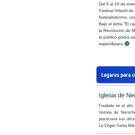
Del 5 al 10 de ener
Festival Infantil d
festivalódromo, con
Bajo el lema "El c
la Revolución de Ma
el público podrá as
espect&aacu
Lugares para c
Iglesia de N
Fundada en el año 
historia de Necoc
practicaría sus ofic
La Virgen Santa Ma