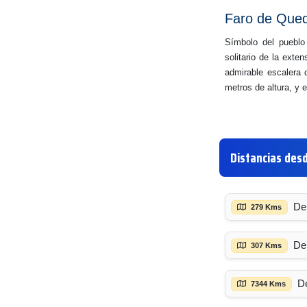
Faro de Que
Símbolo del pueblo
solitario de la ext
admirable escalera 
metros de altura, y e
Distancias des
De
279 Kms
De
307 Kms
D
7344 Kms