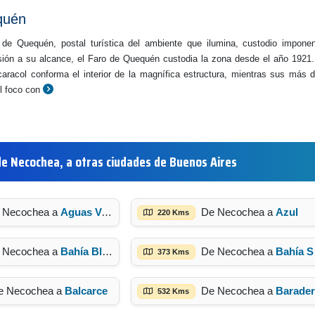
quén
 de Quequén, postal turística del ambiente que ilumina, custodio impone
ensión a su alcance, el Faro de Quequén custodia la zona desde el año 1921
caracol conforma el interior de la magnífica estructura, mientras sus más 
l foco con
de Necochea, a otras ciudades de Buenos Aires
 Necochea a
Aguas Verdes
De Necochea a
Azul
220 Kms
 Necochea a
Bahía Blanca
De Necochea a
Bahía San Blas
373 Kms
e Necochea a
Balcarce
De Necochea a
Barade
532 Kms