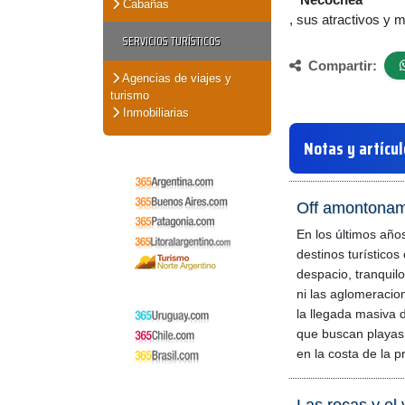
Cabañas
, sus atractivos y 
SERVICIOS TURÍSTICOS
Compartir:
Agencias de viajes y
turismo
Inmobiliarias
Notas y artícu
Off amontonam
En los últimos año
destinos turísticos 
despacio, tranquil
ni las aglomeraci
la llegada masiva d
que buscan playas 
en la costa de la p