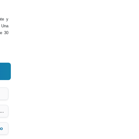
nte y
. Una
de 30
ro