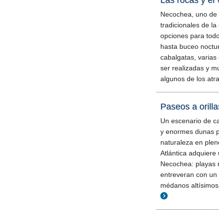
Las rocas y el 
Necochea, uno de 
tradicionales de la 
opciones para todo
hasta buceo nocturn
cabalgatas, varias
ser realizadas y m
algunos de los atr
Paseos a orilla
Un escenario de c
y enormes dunas pa
naturaleza en plen
Atlántica adquiere
Necochea: playas
entreveran con un
médanos altísimos