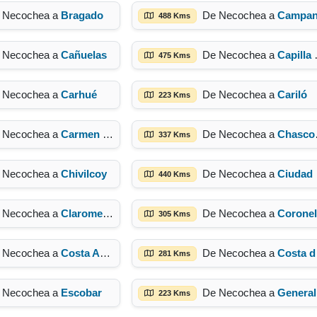
 Necochea a
Bragado
De Necochea a
Campa
488 Kms
 Necochea a
Cañuelas
De Necochea a
Capilla del Señor
475 Kms
 Necochea a
Carhué
De Necochea a
Cariló
223 Kms
 Necochea a
Carmen de Patagones
De Necochea a
Chascomús
337 Kms
 Necochea a
Chivilcoy
De Necochea a
Ciudad de Buenos Aires
440 Kms
 Necochea a
Claromecó
De Necochea a
Coronel Suarez
305 Kms
 Necochea a
Costa Azul
De Necochea a
Costa del Este
281 Kms
 Necochea a
Escobar
De Necochea a
General Madariag
223 Kms