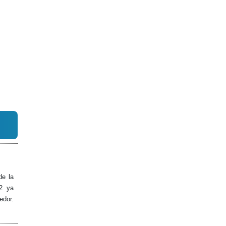
de la
2 ya
edor.