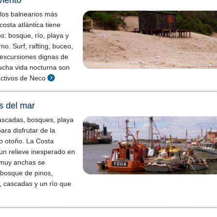
viento
los balnearios más
costa atlántica tiene
s: bosque, río, playa y
o. Surf, rafting, buceo,
 excursiones dignas de
ucha vida nocturna son
activos de Neco
s del mar
ascadas, bosques, playa
ra disfrutar de la
o otoño. La Costa
 un relieve inesperado en
 muy anchas se
 bosque de pinos,
, cascadas y un río que