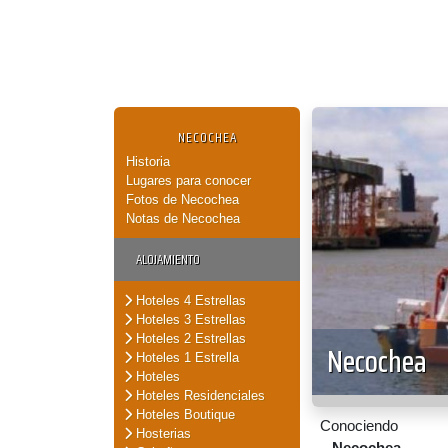
NECOCHEA
Historia
Lugares para conocer
Fotos de Necochea
Notas de Necochea
ALOJAMIENTO
Hoteles 4 Estrellas
Hoteles 3 Estrellas
Hoteles 2 Estrellas
Necochea
Hoteles 1 Estrella
Hoteles
Hoteles Residenciales
Hoteles Boutique
Conociendo
Hosterias
Necochea