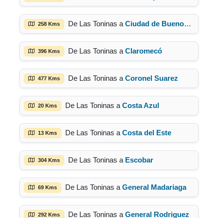
De Las Toninas a
Ciudad de Buenos Aires
258 Kms
De Las Toninas a
Claromecó
396 Kms
De Las Toninas a
Coronel Suarez
477 Kms
De Las Toninas a
Costa Azul
20 Kms
De Las Toninas a
Costa del Este
13 Kms
De Las Toninas a
Escobar
304 Kms
De Las Toninas a
General Madariaga
69 Kms
De Las Toninas a
General Rodriguez
292 Kms