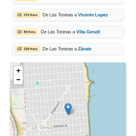
De Las Toninas a
Vicente Lopez
270 Kms
De Las Toninas a
Villa Gesell
89 Kms
De Las Toninas a
Zárate
339 Kms
+
−