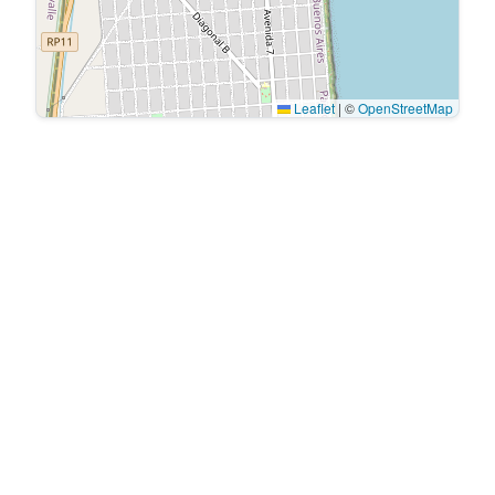
Leaflet
|
©
OpenStreetMap