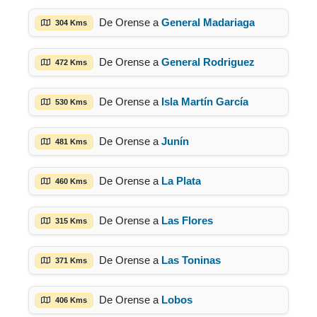
De Orense a
General Madariaga
304 Kms
De Orense a
General Rodriguez
472 Kms
De Orense a
Isla Martín García
530 Kms
De Orense a
Junín
481 Kms
De Orense a
La Plata
460 Kms
De Orense a
Las Flores
315 Kms
De Orense a
Las Toninas
371 Kms
De Orense a
Lobos
406 Kms