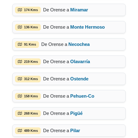
De Orense a
Miramar
174 Kms
De Orense a
Monte Hermoso
136 Kms
De Orense a
Necochea
91 Kms
De Orense a
Olavarría
219 Kms
De Orense a
Ostende
312 Kms
De Orense a
Pehuen-Co
158 Kms
De Orense a
Pigüé
268 Kms
De Orense a
Pilar
489 Kms