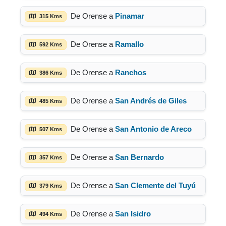
De Orense a
Pinamar
315 Kms
De Orense a
Ramallo
592 Kms
De Orense a
Ranchos
386 Kms
De Orense a
San Andrés de Giles
485 Kms
De Orense a
San Antonio de Areco
507 Kms
De Orense a
San Bernardo
357 Kms
De Orense a
San Clemente del Tuyú
379 Kms
De Orense a
San Isidro
494 Kms