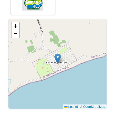
+
−
Leaflet
|
©
OpenStreetMap