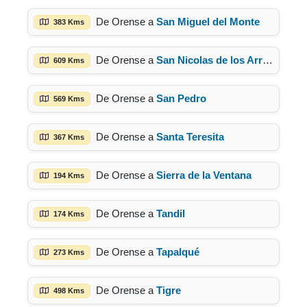
De Orense a
San Miguel del Monte
383 Kms
De Orense a
San Nicolas de los Arroyos
609 Kms
De Orense a
San Pedro
569 Kms
De Orense a
Santa Teresita
367 Kms
De Orense a
Sierra de la Ventana
194 Kms
De Orense a
Tandil
174 Kms
De Orense a
Tapalqué
273 Kms
De Orense a
Tigre
498 Kms