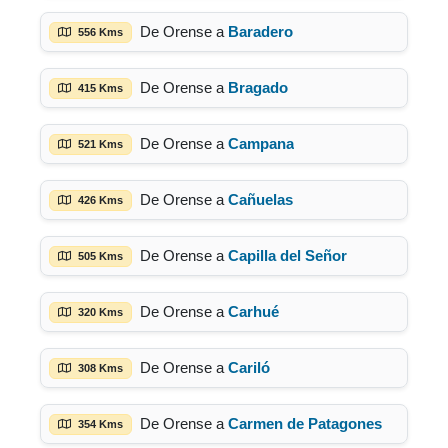
De Orense a
Baradero
556 Kms
De Orense a
Bragado
415 Kms
De Orense a
Campana
521 Kms
De Orense a
Cañuelas
426 Kms
De Orense a
Capilla del Señor
505 Kms
De Orense a
Carhué
320 Kms
De Orense a
Cariló
308 Kms
De Orense a
Carmen de Patagones
354 Kms