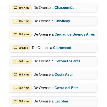
De Orense a
Chascomús
390 Kms
De Orense a
Chivilcoy
435 Kms
De Orense a
Ciudad de Buenos Aires
482 Kms
De Orense a
Claromecó
29 Kms
De Orense a
Coronel Suarez
243 Kms
De Orense a
Costa Azul
358 Kms
De Orense a
Costa del Este
362 Kms
De Orense a
Escobar
503 Kms