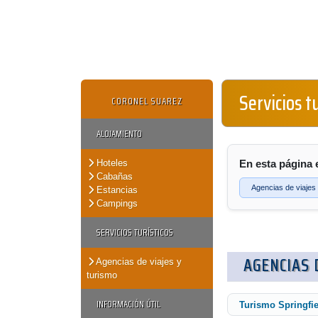
Servicios t
CORONEL SUAREZ
ALOJAMIENTO
Hoteles
En esta página 
Cabañas
Agencias de viajes
Estancias
Campings
SERVICIOS TURÍSTICOS
AGENCIAS 
Agencias de viajes y
turismo
INFORMACIÓN ÚTIL
Turismo Springfie