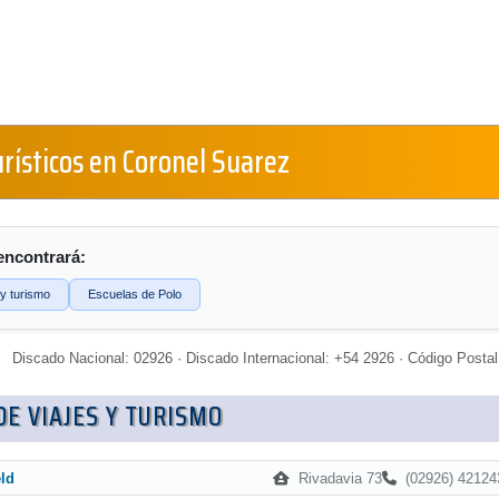
urísticos en Coronel Suarez
encontrará:
 y turismo
Escuelas de Polo
Discado Nacional: 02926 · Discado Internacional: +54 2926 · Código Postal
DE VIAJES Y TURISMO
Rivadavia 73
(02926) 42124
ld