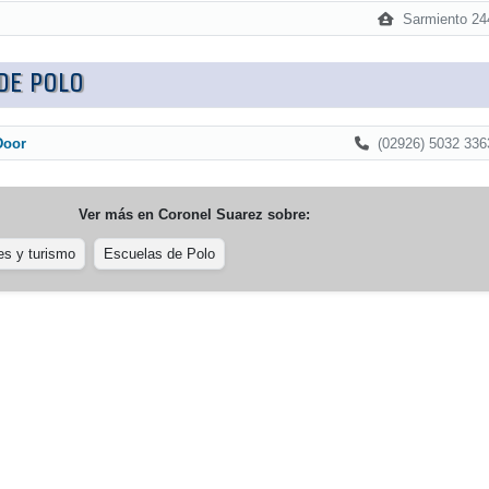
Sarmiento 24
DE POLO
(02926) 5032 336
Door
Ver más en
Coronel Suarez
sobre:
es y turismo
Escuelas de Polo