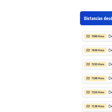
Distancias des
D
7099 Kms
D
7639 Kms
D
7233 Kms
D
7198 Kms
D
7215 Kms
D
7138 Kms