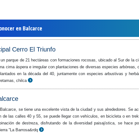
onocer en Balcarce
pal Cerro El Triunfo
s un parque de 21 hectáreas con formaciones rocosas, ubicado al Sur de la c
una cima áspera e irregular con plantaciones de diversas especies arbóreas,
plantados en la década del 40, juntamente con especies arbustivas y herb
retamas, chilca
alcarce
Balcarce, se tiene una excelente vista de la ciudad y sus alrededores. Se a
n de las calles 40 y 55, se puede llegar con vehículos, en bicicleta o en trek
nación de destreza, disfrutando de la diversidad paisajística, se hace po
sierra “La Barrosa&rdq