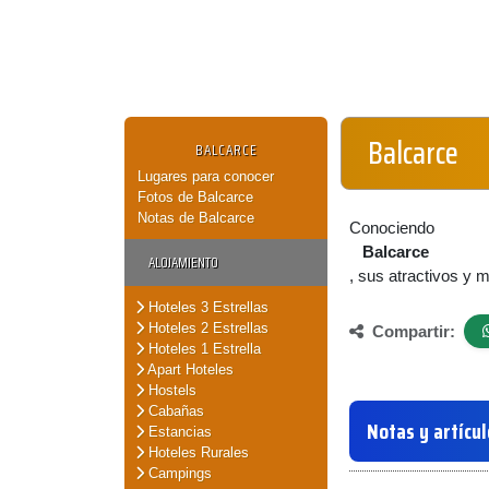
Balcarce
BALCARCE
Lugares para conocer
Fotos de Balcarce
Notas de Balcarce
Conociendo
Balcarce
ALOJAMIENTO
, sus atractivos y 
Hoteles 3 Estrellas
Hoteles 2 Estrellas
Compartir:
Hoteles 1 Estrella
Apart Hoteles
Hostels
Cabañas
Notas y artícu
Estancias
Hoteles Rurales
Campings