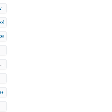
y
có
zul
es