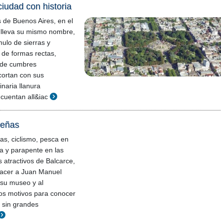
ciudad con historia
 de Buenos Aires, en el
lleva su mismo nombre,
ulo de sierras y
s de formas rectas,
 de cumbres
ortan con sus
inaria llanura
uentan all&iac
ceñas
as, ciclismo, pesca en
a y parapente en las
s atractivos de Balcarce,
nacer a Juan Manuel
 su museo y al
os motivos para conocer
o sin grandes