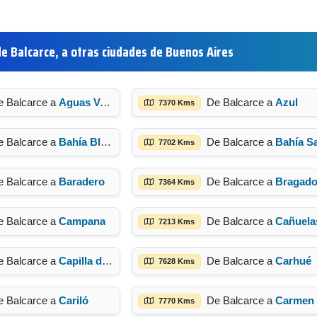
de Balcarce, a otras ciudades de Buenos Aires
e Balcarce a
Aguas Verdes
De Balcarce a
Azul
7370 Kms
e Balcarce a
Bahía Blanca
De Balcarce a
Bahía San Bla
7702 Kms
e Balcarce a
Baradero
De Balcarce a
Bragad
7364 Kms
e Balcarce a
Campana
De Balcarce a
Cañuela
7213 Kms
e Balcarce a
Capilla del Señor
De Balcarce a
Carhué
7628 Kms
e Balcarce a
Cariló
De Balcarce a
Carmen de Patagones
7770 Kms