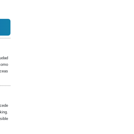
iudad
 como
áceas
ccede
king.
sible