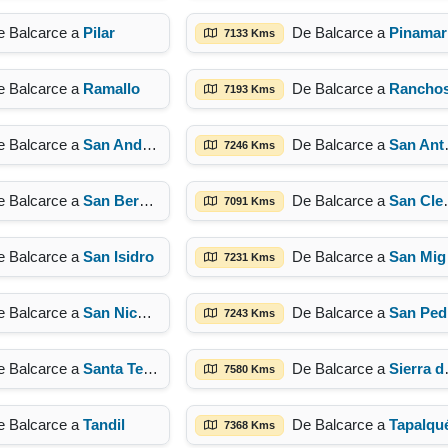
e Balcarce a
Pilar
De Balcarce a
Pinamar
7133 Kms
e Balcarce a
Ramallo
De Balcarce a
Rancho
7193 Kms
e Balcarce a
San Andrés de Giles
De Balcarce a
San Antonio de Areco
7246 Kms
e Balcarce a
San Bernardo
De Balcarce a
San Clemente del Tuyú
7091 Kms
e Balcarce a
San Isidro
De Balcarce a
San Miguel del Monte
7231 Kms
e Balcarce a
San Nicolas de los Arroyos
De Balcarce a
San Ped
7243 Kms
e Balcarce a
Santa Teresita
De Balcarce a
Sierra de la Ventana
7580 Kms
e Balcarce a
Tandil
De Balcarce a
Tapalqu
7368 Kms