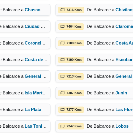
e Balcarce a
Chascomús
De Balcarce a
Chivilco
7316 Kms
e Balcarce a
Ciudad de Buenos Aires
De Balcarce a
Clarome
7464 Kms
e Balcarce a
Coronel Suarez
De Balcarce a
Costa A
7100 Kms
e Balcarce a
Costa del Este
De Balcarce a
Escobar
7190 Kms
e Balcarce a
General Madariaga
De Balcarce a
General Rodriguez
7213 Kms
e Balcarce a
Isla Martín García
De Balcarce a
Junín
7387 Kms
e Balcarce a
La Plata
De Balcarce a
Las Flor
7277 Kms
e Balcarce a
Las Toninas
De Balcarce a
Lobos
7247 Kms