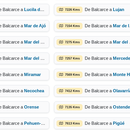
e Balcarce a
Lucila del Mar
De Balcarce a
Lujan
7226 Kms
e Balcarce a
Mar de Ajó
De Balcarce a
Mar de las Pampas
7154 Kms
e Balcarce a
Mar del Plata
De Balcarce a
Mar del Sur
7275 Kms
e Balcarce a
Mar del Tuyú
De Balcarce a
Mercede
7257 Kms
e Balcarce a
Miramar
De Balcarce a
Monte Hermoso
7569 Kms
e Balcarce a
Necochea
De Balcarce a
Olavarrí
7412 Kms
e Balcarce a
Orense
De Balcarce a
Ostende
7135 Kms
e Balcarce a
Pehuen-Co
De Balcarce a
Pigüé
7613 Kms