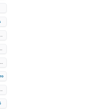
s
ro
é