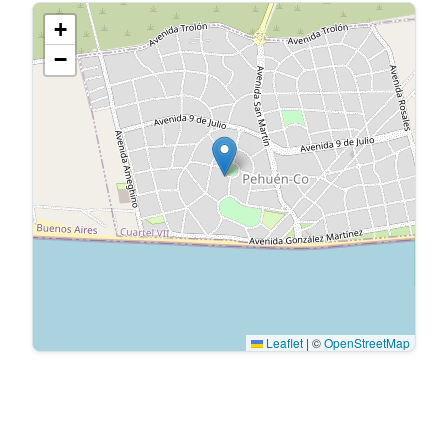
+
−
Leaflet
|
©
OpenStreetMap