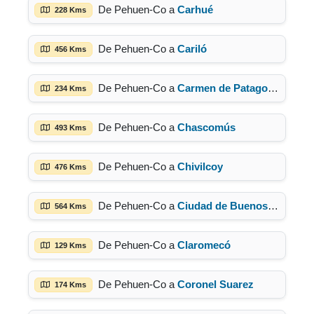
De Pehuen-Co a
Carhué
228 Kms
De Pehuen-Co a
Cariló
456 Kms
De Pehuen-Co a
Carmen de Patagones
234 Kms
De Pehuen-Co a
Chascomús
493 Kms
De Pehuen-Co a
Chivilcoy
476 Kms
De Pehuen-Co a
Ciudad de Buenos Aires
564 Kms
De Pehuen-Co a
Claromecó
129 Kms
De Pehuen-Co a
Coronel Suarez
174 Kms