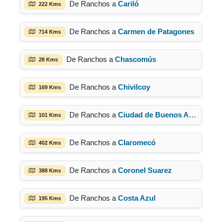
De Ranchos a
Cariló
222 Kms
De Ranchos a
Carmen de Patagones
714 Kms
De Ranchos a
Chascomús
28 Kms
De Ranchos a
Chivilcoy
169 Kms
De Ranchos a
Ciudad de Buenos Aires
101 Kms
De Ranchos a
Claromecó
402 Kms
De Ranchos a
Coronel Suarez
388 Kms
De Ranchos a
Costa Azul
195 Kms