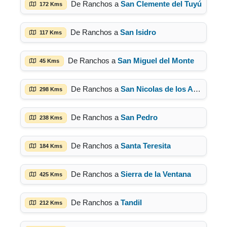
De Ranchos a
San Clemente del Tuyú
172 Kms
De Ranchos a
San Isidro
117 Kms
De Ranchos a
San Miguel del Monte
45 Kms
De Ranchos a
San Nicolas de los Arroyos
298 Kms
De Ranchos a
San Pedro
238 Kms
De Ranchos a
Santa Teresita
184 Kms
De Ranchos a
Sierra de la Ventana
425 Kms
De Ranchos a
Tandil
212 Kms