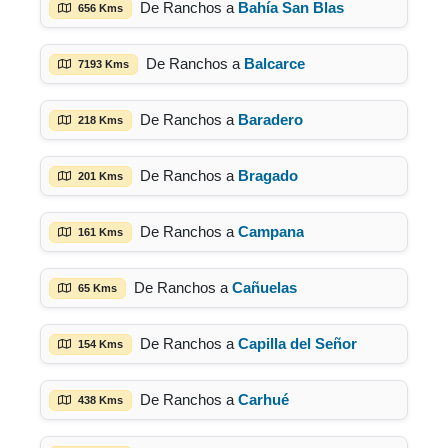
De Ranchos a
Bahía San Blas
656 Kms
De Ranchos a
Balcarce
7193 Kms
De Ranchos a
Baradero
218 Kms
De Ranchos a
Bragado
201 Kms
De Ranchos a
Campana
161 Kms
De Ranchos a
Cañuelas
65 Kms
De Ranchos a
Capilla del Señor
154 Kms
De Ranchos a
Carhué
438 Kms