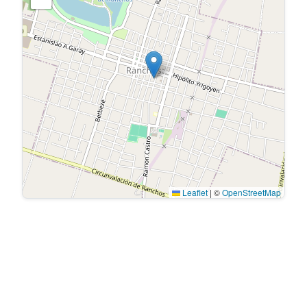
Leaflet
|
©
OpenStreetMap