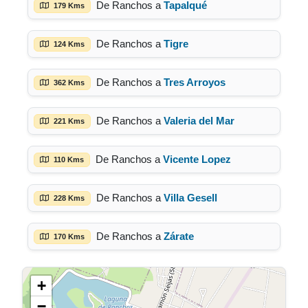
De Ranchos a
Tapalqué
179 Kms
De Ranchos a
Tigre
124 Kms
De Ranchos a
Tres Arroyos
362 Kms
De Ranchos a
Valeria del Mar
221 Kms
De Ranchos a
Vicente Lopez
110 Kms
De Ranchos a
Villa Gesell
228 Kms
De Ranchos a
Zárate
170 Kms
+
−