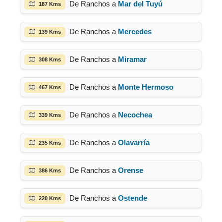
De Ranchos a
Mar del Tuyú
187 Kms
De Ranchos a
Mercedes
139 Kms
De Ranchos a
Miramar
308 Kms
De Ranchos a
Monte Hermoso
467 Kms
De Ranchos a
Necochea
339 Kms
De Ranchos a
Olavarría
235 Kms
De Ranchos a
Orense
386 Kms
De Ranchos a
Ostende
220 Kms