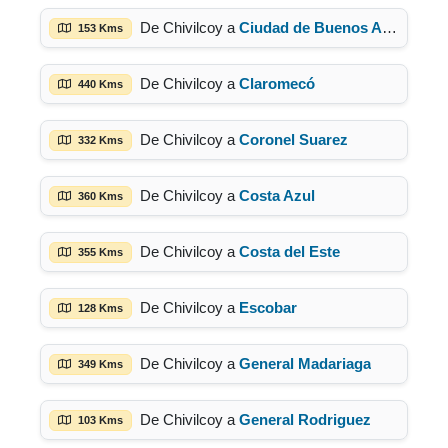
De Chivilcoy a
Ciudad de Buenos Aires
153 Kms
De Chivilcoy a
Claromecó
440 Kms
De Chivilcoy a
Coronel Suarez
332 Kms
De Chivilcoy a
Costa Azul
360 Kms
De Chivilcoy a
Costa del Este
355 Kms
De Chivilcoy a
Escobar
128 Kms
De Chivilcoy a
General Madariaga
349 Kms
De Chivilcoy a
General Rodriguez
103 Kms