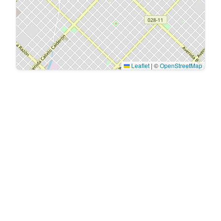
Leaflet
|
©
OpenStreetMap