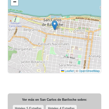
−
Leaflet
|
©
OpenStreetMap
Ver más en
San Carlos de Bariloche
sobre:
Hoteles 5 Estrellas
Hoteles 4 Estrellas