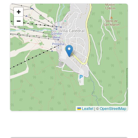
+
−
Leaflet
|
©
OpenStreetMap