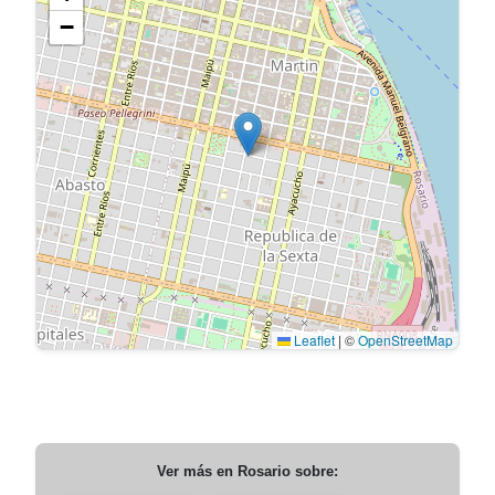
−
Leaflet
|
©
OpenStreetMap
Ver más en
Rosario
sobre: