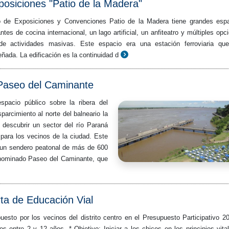
posiciones "Patio de la Madera"
ro de Exposiciones y Convenciones Patio de la Madera tiene grandes esp
ntes de cocina internacional, un lago artificial, un anfiteatro y múltiples opc
 de actividades masivas. Este espacio era una estación ferroviaria qu
ñada. La edificación es la continuidad d
 Paseo del Caminante
spacio público sobre la ribera del
parcimiento al norte del balneario la
e descubrir un sector del río Paraná
 para los vecinos de la ciudad. Este
un sendero peatonal de más de 600
enominado Paseo del Caminante, que
ta de Educación Vial
uesto por los vecinos del distrito centro en el Presupuesto Participativo 2
os entre 2 y 12 años. * Objetivo: Iniciar a los chicos en los principios vita