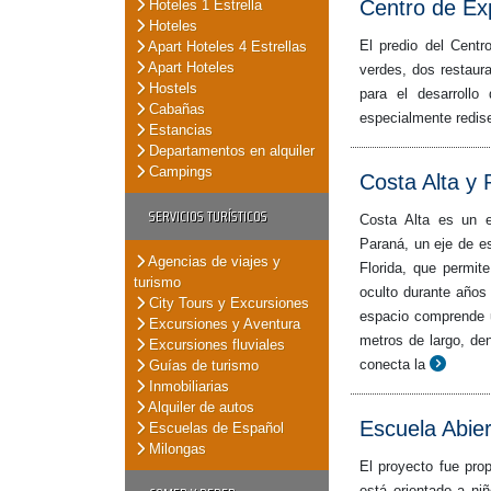
Centro de Ex
Hoteles 1 Estrella
Hoteles
El predio del Cent
Apart Hoteles 4 Estrellas
Apart Hoteles
verdes, dos restaura
Hostels
para el desarrollo
Cabañas
especialmente redise
Estancias
Departamentos en alquiler
Campings
Costa Alta y
SERVICIOS TURÍSTICOS
Costa Alta es un e
Paraná, un eje de es
Agencias de viajes y
Florida, que permit
turismo
oculto durante años
City Tours y Excursiones
espacio comprende 
Excursiones y Aventura
metros de largo, d
Excursiones fluviales
conecta la
Guías de turismo
Inmobiliarias
Alquiler de autos
Escuela Abier
Escuelas de Español
Milongas
El proyecto fue prop
está orientado a niñ