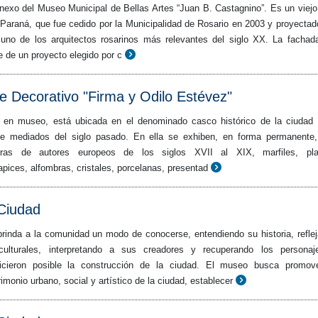
exo del Museo Municipal de Bellas Artes “Juan B. Castagnino”. Es un viejo 
o Paraná, que fue cedido por la Municipalidad de Rosario en 2003 y proyectad
uno de los arquitectos rosarinos más relevantes del siglo XX. La fachad
e de un proyecto elegido por c
e Decorativo "Firma y Odilo Estévez"
a en museo, está ubicada en el denominado casco histórico de la ciudad
de mediados del siglo pasado. En ella se exhiben, en forma permanente
uras de autores europeos de los siglos XVII al XIX, marfiles, plat
pices, alfombras, cristales, porcelanas, presentad
Ciudad
rinda a la comunidad un modo de conocerse, entendiendo su historia, refle
culturales, interpretando a sus creadores y recuperando los persona
hicieron posible la construcción de la ciudad. El museo busca promov
imonio urbano, social y artístico de la ciudad, establecer