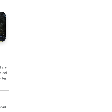
lla y
s del
entes
udad.