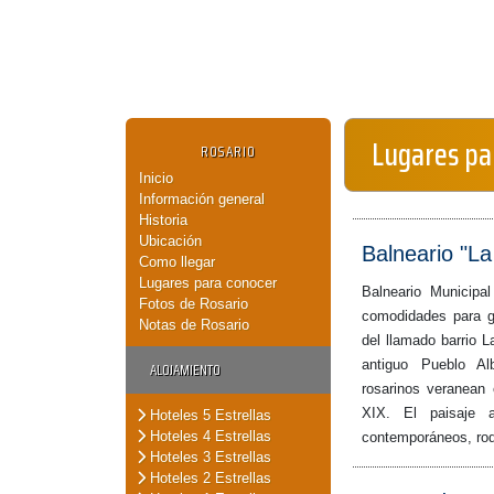
Lugares pa
ROSARIO
Inicio
Información general
Historia
Ubicación
Balneario "La
Como llegar
Lugares para conocer
Balneario Municipa
Fotos de Rosario
comodidades para go
Notas de Rosario
del llamado barrio L
antiguo Pueblo Al
ALOJAMIENTO
rosarinos veranean 
XIX. El paisaje a
Hoteles 5 Estrellas
Hoteles 4 Estrellas
contemporáneos, rod
Hoteles 3 Estrellas
Hoteles 2 Estrellas