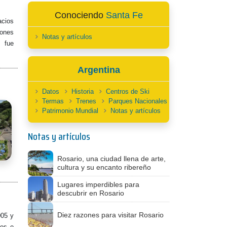
Conociendo
Santa Fe
acios
iones
Notas y artículos
e fue
Argentina
Datos
Historia
Centros de Ski
Termas
Trenes
Parques Nacionales
Patrimonio Mundial
Notas y artículos
Notas y artículos
Rosario, una ciudad llena de arte,
cultura y su encanto ribereño
Lugares imperdibles para
descubrir en Rosario
Diez razones para visitar Rosario
005 y
les e