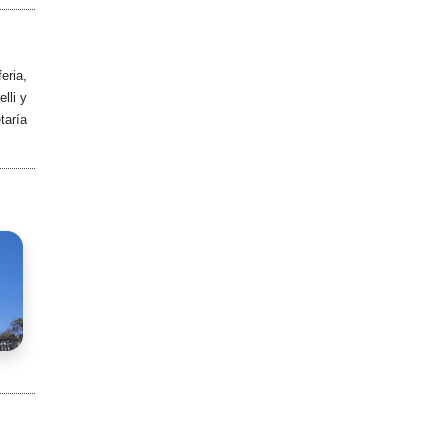
eria,
lli y
taría