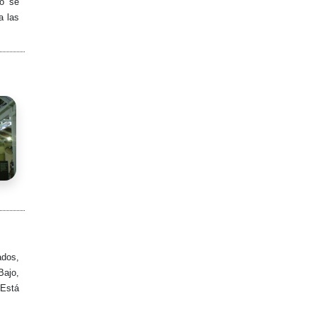
to se
a las
ados,
Bajo,
 Está