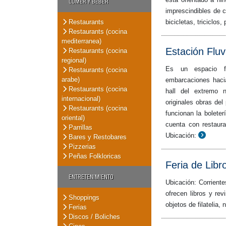
COMER Y BEBER
imprescindibles de c
Restaurants
bicicletas, triciclos, 
Restaurants (cocina
mediterranea)
Estación Fluv
Restaurants (cocina
regional)
Es un espacio fr
Restaurants (cocina
arabe)
embarcaciones hacia
Restaurants (cocina
hall del extremo n
internacional)
originales obras del
Restaurants (cocina
funcionan la bolete
oriental)
cuenta con restaur
Parrillas
Ubicación:
Bares y Restobares
Pizzerias
Peñas Folkloricas
Feria de Libr
ENTRETENIMIENTO
Ubicación: Corrient
ofrecen libros y re
Shoppings
objetos de filatelia
Ferias
Discos / Boliches