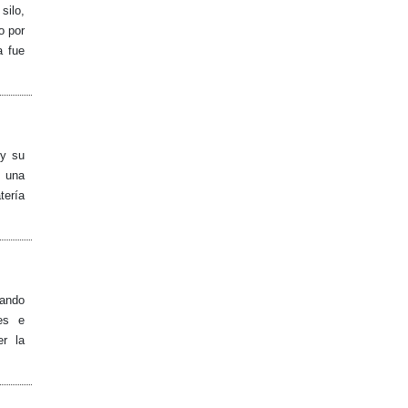
silo,
o por
a fue
 y su
, una
ería
jando
jes e
er la