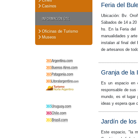
Cines
Feria del Bul
Casinos
Ubicación: Bv. Oroñ
INFORMACIÓN ÚTIL
Sábados de 14 a 20 
hs. En la Feria del
Oficinas de Turismo
manualidades y arte
Museos
instalan al final de
de artesanos de todo
Granja de la 
Es un espacio en el
responsable de sus c
mundo, es el lugar 
ideas y espera que c
Jardín de los
Este espacio, "la m