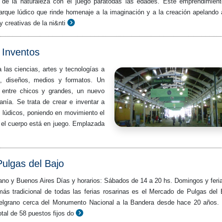
e de la naturaleza con el juego paratodas las edades. Este emprendimien
rque lúdico que rinde homenaje a la imaginación y a la creación apelando 
y creativas de la ni&nti
s Inventos
a las ciencias, artes y tecnologías a
s, diseños, medios y formatos. Un
 entre chicos y grandes, un nuevo
anía. Se trata de crear e inventar a
os lúdicos, poniendo en movimiento el
el cuerpo está en juego. Emplazada
ulgas del Bajo
rano y Buenos Aires Días y horarios: Sábados de 14 a 20 hs. Domingos y feri
ás tradicional de todas las ferias rosarinas es el Mercado de Pulgas del 
Belgrano cerca del Monumento Nacional a la Bandera desde hace 20 años.
tal de 58 puestos fijos do