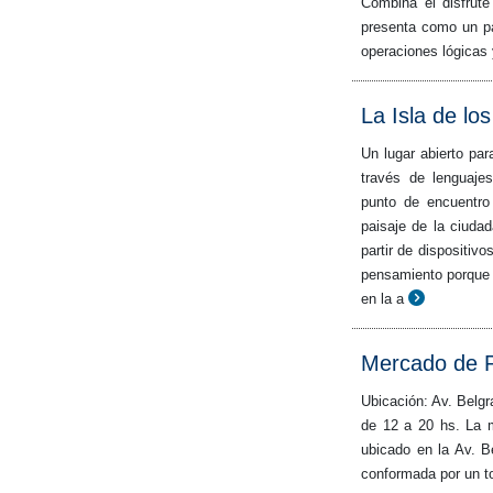
Combina el disfrut
presenta como un pa
operaciones lógicas 
La Isla de lo
Un lugar abierto par
través de lenguaje
punto de encuentro
paisaje de la ciudad
partir de dispositiv
pensamiento porque 
en la a
Mercado de P
Ubicación: Av. Belg
de 12 a 20 hs. La m
ubicado en la Av. 
conformada por un to