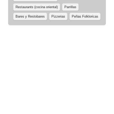
Restaurants (cocina oriental)
Parrillas
Bares y Restobares
Pizzerias
Peñas Folkloricas