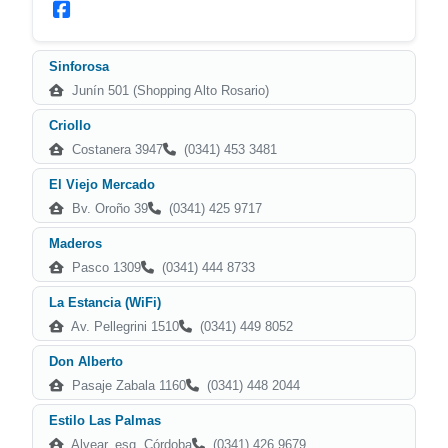
Sinforosa
Junín 501 (Shopping Alto Rosario)
Criollo
Costanera 3947
(0341) 453 3481
El Viejo Mercado
Bv. Oroño 39
(0341) 425 9717
Maderos
Pasco 1309
(0341) 444 8733
La Estancia (WiFi)
Av. Pellegrini 1510
(0341) 449 8052
Don Alberto
Pasaje Zabala 1160
(0341) 448 2044
Estilo Las Palmas
Alvear, esq. Córdoba
(0341) 426 9679