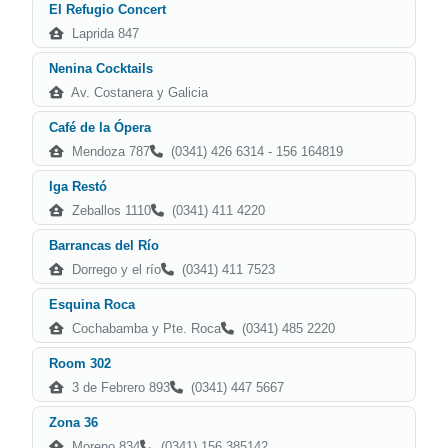
El Refugio Concert
Laprida 847
Nenina Cocktails
Av. Costanera y Galicia
Café de la Ópera
Mendoza 787
(0341) 426 6314 - 156 164819
Iga Restó
Zeballos 1110
(0341) 411 4220
Barrancas del Río
Dorrego y el río
(0341) 411 7523
Esquina Roca
Cochabamba y Pte. Roca
(0341) 485 2220
Room 302
3 de Febrero 893
(0341) 447 5667
Zona 36
Moreno 834
(0341) 156 385142