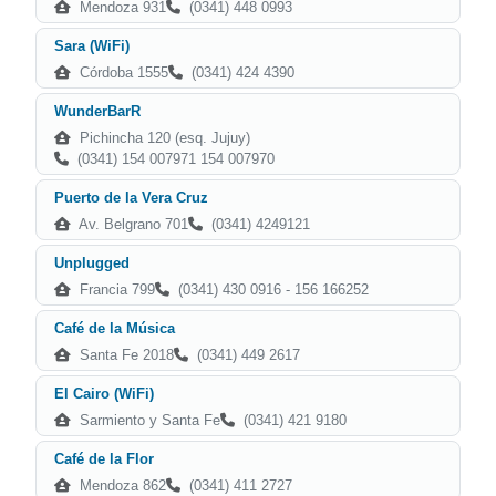
Mendoza 931
(0341) 448 0993
Sara (WiFi)
Córdoba 1555
(0341) 424 4390
WunderBarR
Pichincha 120 (esq. Jujuy)
(0341) 154 007971 154 007970
Puerto de la Vera Cruz
Av. Belgrano 701
(0341) 4249121
Unplugged
Francia 799
(0341) 430 0916 - 156 166252
Café de la Música
Santa Fe 2018
(0341) 449 2617
El Cairo (WiFi)
Sarmiento y Santa Fe
(0341) 421 9180
Café de la Flor
Mendoza 862
(0341) 411 2727