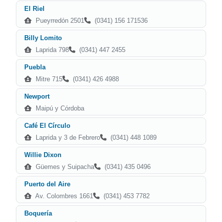
El Riel
Pueyrredón 2501
(0341) 156 171536
Billy Lomito
Laprida 798
(0341) 447 2455
Puebla
Mitre 715
(0341) 426 4988
Newport
Maipú y Córdoba
Café El Círculo
Laprida y 3 de Febrero
(0341) 448 1089
Willie Dixon
Güemes y Suipacha
(0341) 435 0496
Puerto del Aire
Av. Colombres 1661
(0341) 453 7782
Boquería