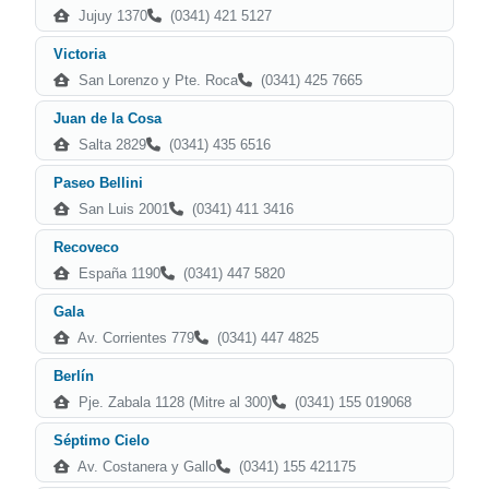
Jujuy 1370
(0341) 421 5127
Victoria
San Lorenzo y Pte. Roca
(0341) 425 7665
Juan de la Cosa
Salta 2829
(0341) 435 6516
Paseo Bellini
San Luis 2001
(0341) 411 3416
Recoveco
España 1190
(0341) 447 5820
Gala
Av. Corrientes 779
(0341) 447 4825
Berlín
Pje. Zabala 1128 (Mitre al 300)
(0341) 155 019068
Séptimo Cielo
Av. Costanera y Gallo
(0341) 155 421175