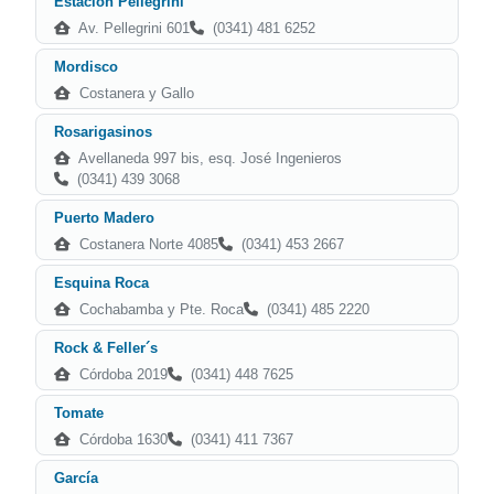
Estación Pellegrini
Av. Pellegrini 601
(0341) 481 6252
Mordisco
Costanera y Gallo
Rosarigasinos
Avellaneda 997 bis, esq. José Ingenieros
(0341) 439 3068
Puerto Madero
Costanera Norte 4085
(0341) 453 2667
Esquina Roca
Cochabamba y Pte. Roca
(0341) 485 2220
Rock & Feller´s
Córdoba 2019
(0341) 448 7625
Tomate
Córdoba 1630
(0341) 411 7367
García