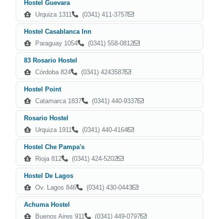
Hostel Guevara
Urquiza 1311
(0341) 411-3757
Hostel Casablanca Inn
Paraguay 1054
(0341) 558-0812
83 Rosario Hostel
Córdoba 824
(0341) 4243587
Hostel Point
Catamarca 1837
(0341) 440-9337
Rosario Hostel
Urquiza 1911
(0341) 440-4164
Hostel Che Pampa's
Rioja 812
(0341) 424-5202
Hostel De Lagos
Ov. Lagos 846
(0341) 430-0443
Achuma Hostel
Buenos Aires 911
(0341) 449-0797