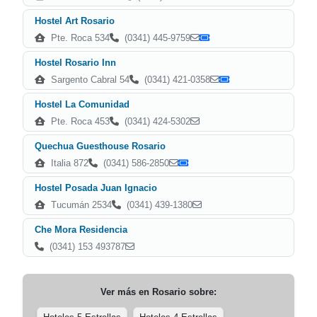
Hostel Art Rosario
Pte. Roca 534
(0341) 445-9759
Hostel Rosario Inn
Sargento Cabral 54
(0341) 421-0358
Hostel La Comunidad
Pte. Roca 453
(0341) 424-5302
Quechua Guesthouse Rosario
Italia 872
(0341) 586-2850
Hostel Posada Juan Ignacio
Tucumán 2534
(0341) 439-1380
Che Mora Residencia
(0341) 153 493787
Ver más en
Rosario
sobre: