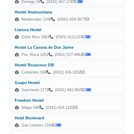
Dorrego 54
(0341) 447-1740
Hostel Anamundana
Montevideo 1248
(0341) 424-3077
Llanura Hostel
Entre Rios 1561
(0341) 4111133
Hostel La Casona de Don Jaime
Pte. Roca 1051
(0341) 527-9964
Hostel Rosarinos 938
Corrientes 938
(0341) 426-1932
Guapo Hostel
Sarmiento 1779
(0341) 481-9545
Freedom Hostel
Maipu 646
(0341) 424-1102
Hotel Boulevard
San Lorenzo 2194