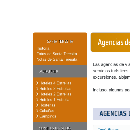
Agencias de
SANTA TERESITA
Historia
Fotos de Santa Teresita
Notas de Santa Teresita
Las agencias de via
ALOJAMIENTO
servicios turísticos 
excursiones, alojami
Hoteles 4 Estrellas
Hoteles 3 Estrellas
Incluso, algunas ag
Hoteles 2 Estrellas
Hoteles 1 Estrella
Hosterias
AGENCIAS 
Cabañas
Campings
SERVICIOS TURÍSTICOS
Tuyú Viajes