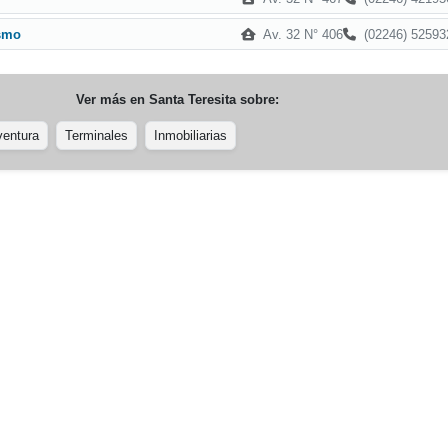
Av. 32 N° 406
(02246) 52593
ismo
Ver más en
Santa Teresita
sobre:
ventura
Terminales
Inmobiliarias