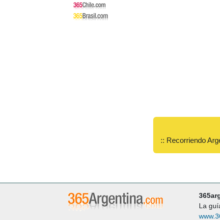
:: Recorriendo Arg
365ar
La guí
www.3