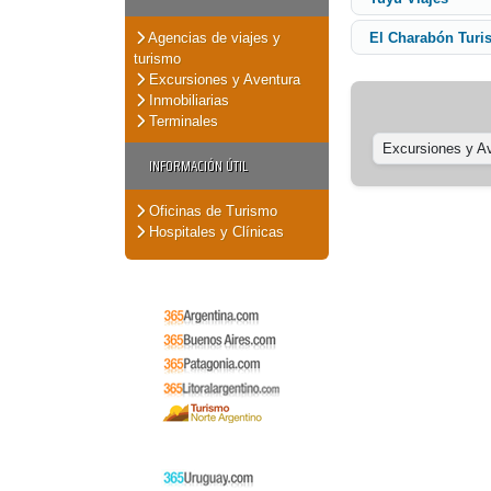
Agencias de viajes y
El Charabón Tur
turismo
Excursiones y Aventura
Inmobiliarias
Terminales
Excursiones y A
INFORMACIÓN ÚTIL
Oficinas de Turismo
Hospitales y Clínicas