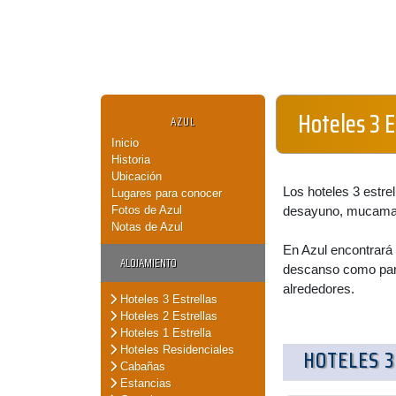
Hoteles 3 E
AZUL
Inicio
Historia
Ubicación
Los hoteles 3 estrel
Lugares para conocer
Fotos de Azul
desayuno, mucama 
Notas de Azul
En Azul encontrará 
ALOJAMIENTO
descanso como para
alrededores.
Hoteles 3 Estrellas
Hoteles 2 Estrellas
Hoteles 1 Estrella
Hoteles Residenciales
HOTELES 3
Cabañas
Estancias