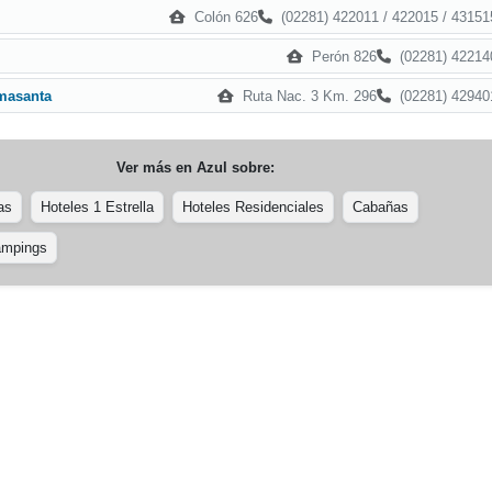
Colón 626
(02281) 422011 / 422015 / 43151
Perón 826
(02281) 42214
Ruta Nac. 3 Km. 296
(02281) 42940
masanta
Ver más en
Azul
sobre:
as
Hoteles 1 Estrella
Hoteles Residenciales
Cabañas
mpings