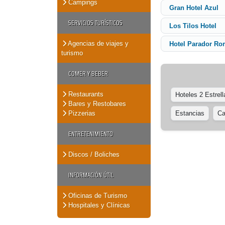
Campings
Gran Hotel Azul
SERVICIOS TURÍSTICOS
Los Tilos Hotel
Agencias de viajes y
Hotel Parador Ro
turismo
COMER Y BEBER
Restaurants
Hoteles 2 Estrell
Bares y Restobares
Pizzerias
Estancias
Ca
ENTRETENIMIENTO
Discos / Boliches
INFORMACIÓN ÚTIL
Oficinas de Turismo
Hospitales y Clínicas